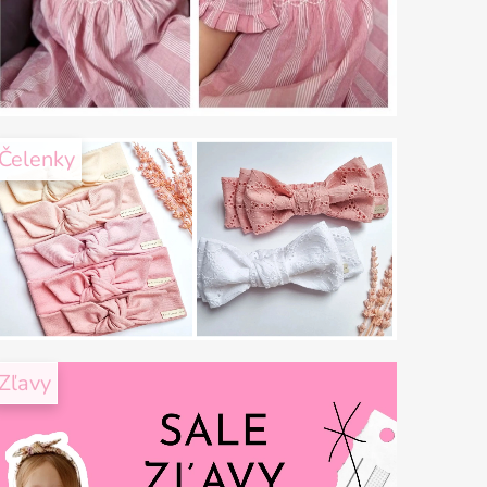
Čelenky
Zľavy