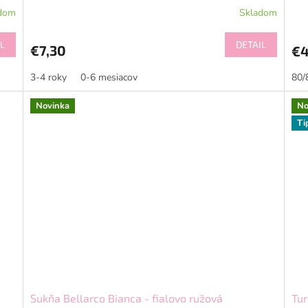
dom
Skladom
L
DETAIL
€7,30
€
3-4 roky
0-6 mesiacov
80/
Novinka
No
Ti
Sukňa Bellarco Bianca - fialovo ružová
Tur