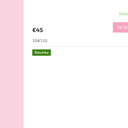
Skla
DETAI
€45
104/110
Novinka