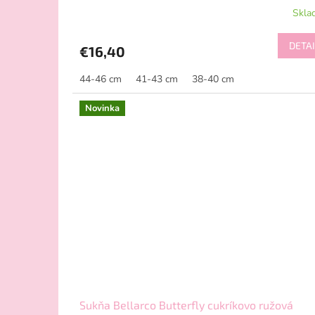
Skla
DETAI
€16,40
44-46 cm
41-43 cm
38-40 cm
Novinka
Sukňa Bellarco Butterfly cukríkovo ružová