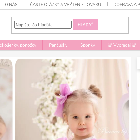
O NÁS
ČASTÉ OTÁZKY A VRÁTENIE TOVARU
DOPRAVA A 
HĽADAŤ
dkolienky, ponožky
Pančušky
Sponky
🚨 Výpredaj 🚨