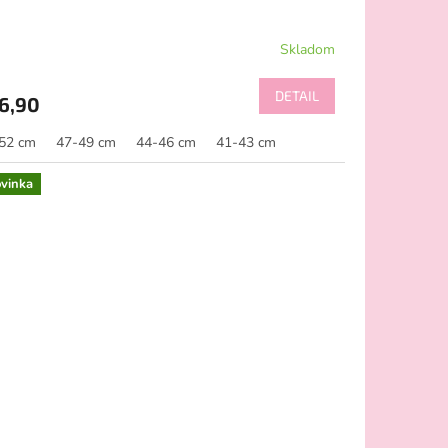
Skladom
DETAIL
6,90
52 cm
47-49 cm
44-46 cm
41-43 cm
vinka