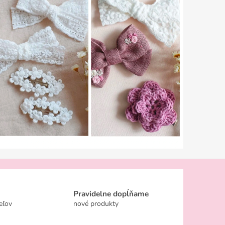
Pravidelne dopĺňame
eľov
nové produkty