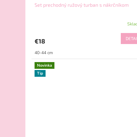
Set prechodný ružový turban s nákrčníkom
Skla
DETAI
€18
40-44 cm
Novinka
Tip