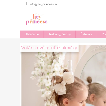
Prejsť
info@heyprincess.sk
na
obsah
Oblečenie
Turbany, čiapky
Čelenky
Po
H
e
Volánikové a tutu sukničky
y
P
r
i
n
c
e
s