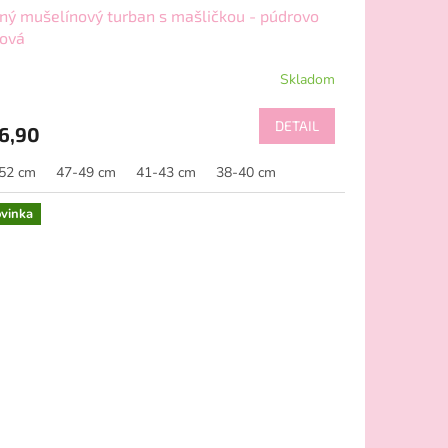
ný mušelínový turban s mašličkou - púdrovo
žová
Skladom
DETAIL
6,90
52 cm
47-49 cm
41-43 cm
38-40 cm
vinka