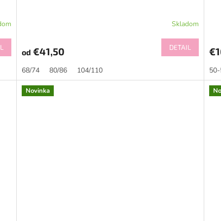
dom
Skladom
L
DETAIL
€41,50
€1
od
68/74
80/86
104/110
50-
Novinka
No