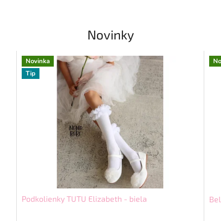
Novinky
Novinka
No
Tip
Podkolienky TUTU Elizabeth - biela
Bel