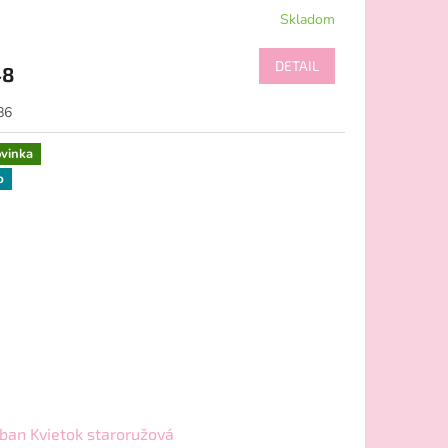
Skladom
DETAIL
48
86
vinka
p
ban Kvietok staroružová