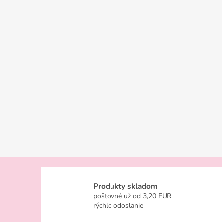
n
c
e
z
n
á
m
Produkty skladom
poštovné už od 3,20 EUR
rýchle odoslanie