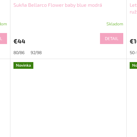
Sukňa Bellarco Flower baby blue modrá
Let
ru
dom
Skladom
L
DETAIL
€44
€1
80/86
92/98
50-
Novinka
No