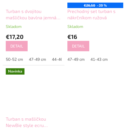
€26,50
–39 %
Turban s dvojitou
Prechodný set turban s
mašličkou bavlna jemná
nákrčníkom ružová
ružová
Skladom
Skladom
€17,20
€16
DETAIL
DETAIL
50-52 cm
47-49 cm
44-46 cm
47-49 cm
41-43 cm
41-43 cm
38-40 cm
Novinka
Turban s mašličkou
NewBie style ecru