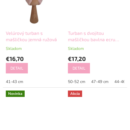
Velúrový turban s
Turban s dvojitou
mašličkou jemná ružová
mašličkou bavlna ecru
jemná krémová
Skladom
Skladom
€16,70
€17,20
DETAIL
DETAIL
41-43 cm
50-52 cm
47-49 cm
44-46 c
Novinka
Akcia