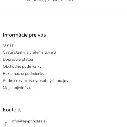
v
ý
p
Z
i
á
s
p
u
ä
Informácie pre vás
t
O nás
i
Časté otázky a vrátenie tovaru
e
Doprava a platba
Obchodné podmienky
Reklamačné podmienky
Podmienky ochrany osobných údajov
Moja objednávka
Kontakt
info
@
heyprincess.sk