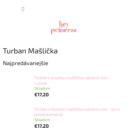
Prejsť
NÁKUP
na
obsah
KOŠÍK
Turban Mašlička
Najpredávanejšie
Turban s dvojitou mašličkou pletený vzor -
ružová
Skladom
€17,20
Turban s dvojitou mašličkou pletený vzor - ecru
jemná krémová
Skladom
€17,20