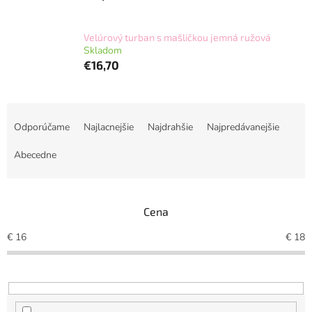
Velúrový turban s mašličkou jemná ružová
Skladom
€16,70
R
a
Odporúčame
Najlacnejšie
Najdrahšie
Najpredávanejšie
d
e
Abecedne
n
i
e
Cena
p
r
€
16
€
18
o
d
u
k
t