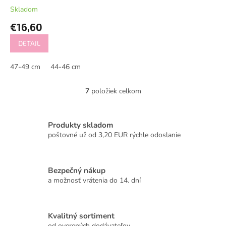
kvietková
Skladom
€16,60
DETAIL
47-49 cm
44-46 cm
7
položiek celkom
O
v
l
á
Produkty skladom
d
poštovné už od 3,20 EUR rýchle odoslanie
a
c
i
Bezpečný nákup
e
a možnosť vrátenia do 14. dní
p
r
v
k
Kvalitný sortiment
y
od overených dodávateľov