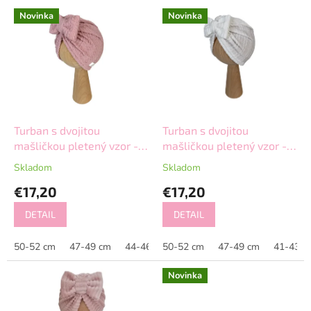
V
Novinka
Novinka
ý
p
i
s
p
r
o
d
Turban s dvojitou
Turban s dvojitou
u
mašličkou pletený vzor -
mašličkou pletený vzor -
k
ružová
ecru jemná krémová
Skladom
Skladom
t
€17,20
€17,20
o
v
DETAIL
DETAIL
50-52 cm
47-49 cm
44-46 cm
50-52 cm
41-43 cm
47-49 cm
41-43 c
Novinka