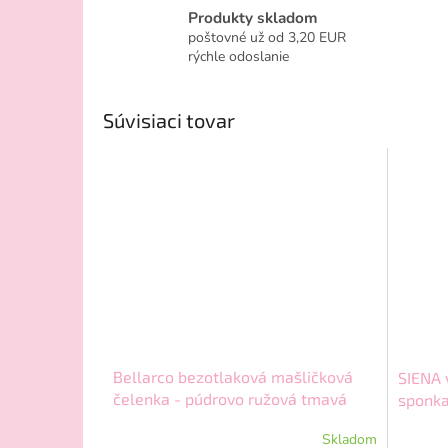
Produkty skladom
poštovné už od 3,20 EUR
rýchle odoslanie
Súvisiaci tovar
Bellarco bezotlaková mašličková
SIENA 
čelenka - púdrovo ružová tmavá
sponka
ružová
Skladom