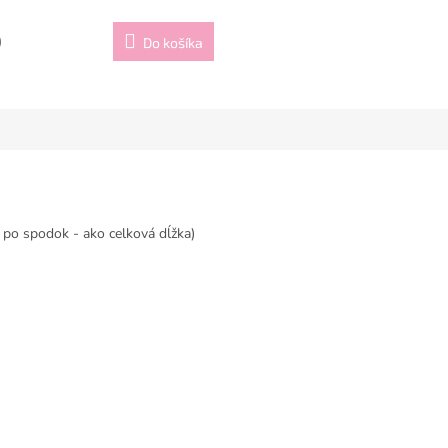
0
Do košíka
po spodok - ako celková dĺžka)