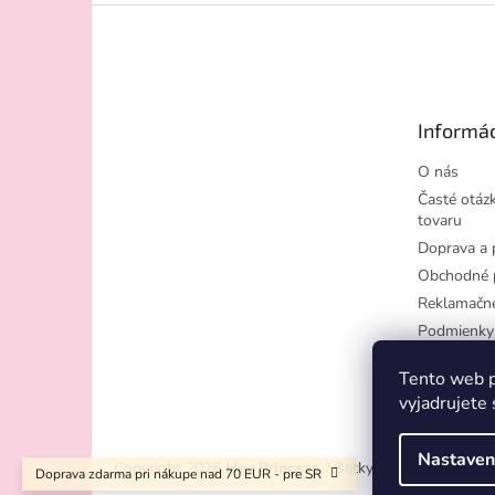
Z
á
p
ä
t
Informác
i
e
O nás
Časté otázk
tovaru
Doprava a 
Obchodné 
Reklamačn
Podmienky
osobných ú
Tento web p
Moja objed
vyjadrujete 
Nastaven
Copyright 2026
Hey Princess
. Všetky práva vyhradené.
Doprava zdarma pri nákupe nad 70 EUR - pre SR