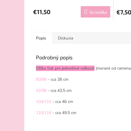
€11,50
€7,5
Do košíka
Popis
Diskusia
Podrobný popis
Dĺžka šiat pre jednotlivé veľkosti
(merané od ramena 
80/86
- cca 38 cm
92/98
- cca 43,5 cm
104/110
- cca 46 cm
110/116
- cca 49,5 cm