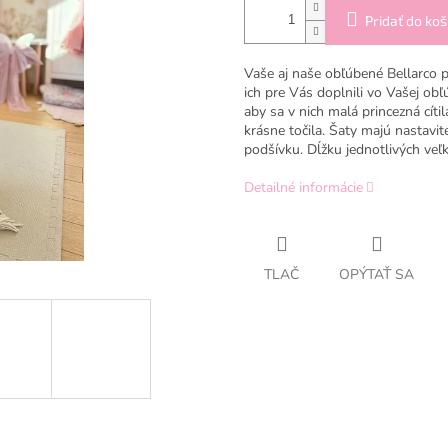
Pridať do koš
Vaše aj naše obľúbené Bellarco 
ich pre Vás doplnili vo Vašej obľ
aby sa v nich malá princezná cít
krásne točila. Šaty majú nastavi
podšívku. Dĺžku jednotlivých veľ
Detailné informácie
TLAČ
OPÝTAŤ SA