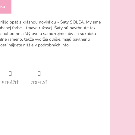
íka
prišlo opäť s krásnou novinkou - Šaty SOLEA. My sme
úbenej farbe - tmavo ružovej. Šaty sú navrhnuté tak,
ila pohodlne a štýlovo a samozrejme aby sa suknička
teľné rameno, takže vydržia dlhšie, majú bavlnenú
kostí nájdete nižšie v podrobných info.
STRÁŽIŤ
ZDIEĽAŤ