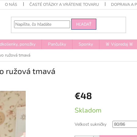
O NÁS
ČASTÉ OTÁZKY A VRÁTENIE TOVARU
DOPRAVA A 
HĽADAŤ
dkolienky, ponožky
Pančušky
Sponky
🚨 Výpredaj 🚨
vo ružová tmavá
vo ružová tmavá
€48
Jednotková
Skladom
cena:
Veľkosť sukničky