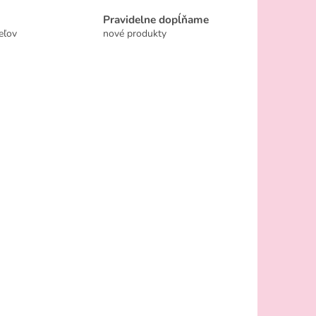
Pravidelne dopĺňame
eľov
nové produkty