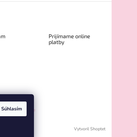
am
Prijímame online
platby
Súhlasím
ovať na Instagrame
Vytvoril Shoptet