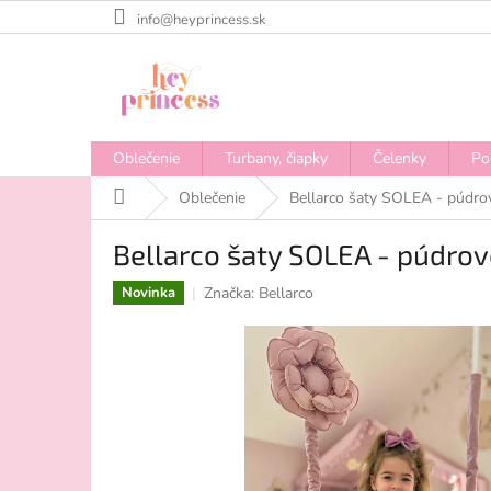
Prejsť
info@heyprincess.sk
na
obsah
Oblečenie
Turbany, čiapky
Čelenky
Po
Domov
Oblečenie
Bellarco šaty SOLEA - púdro
Bellarco šaty SOLEA - púdro
Značka:
Bellarco
Novinka