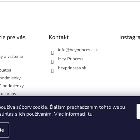
ie pre vás
Kontakt
Instagr
info
@
heyprincess.sk
y a vrátenie
Hey Princess
heyprincess.sk
platba
podmienky
é podmienky
 ochrany
dajov
oužíva súbory cookie. Ďalším prechádzaním tohto webu
návka
Sled
súhlas s ich používaním. Viac informácií
tu
.
ie