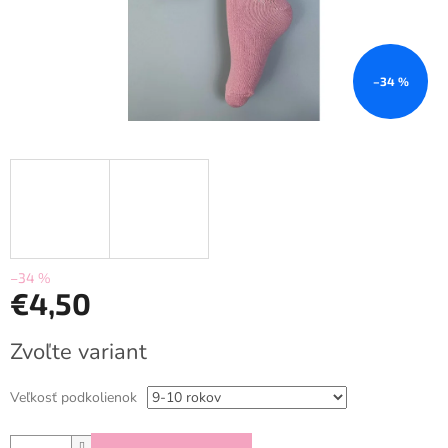
–34 %
–34 %
€4,50
Jednotková
Zvoľte variant
cena:
Veľkosť podkolienok