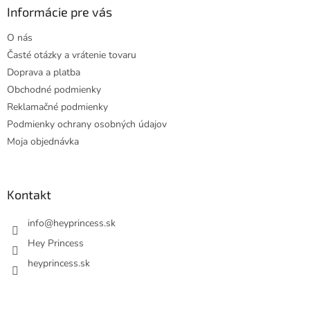
ä
Informácie pre vás
t
O nás
i
Časté otázky a vrátenie tovaru
e
Doprava a platba
Obchodné podmienky
Reklamačné podmienky
Podmienky ochrany osobných údajov
Moja objednávka
Kontakt
info
@
heyprincess.sk
Hey Princess
heyprincess.sk