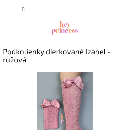
Prejsť
NÁKUP
na
obsah
KOŠÍK
Podkolienky dierkované Izabel -
ružová