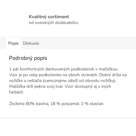
Kvalitný sortiment
od overených dodávateľov
Popis
Diskusia
Podrobný popis
1 pár komfortných dierkovaných podkolienok s mašličkou.
Vzor je po celej podkolienke na oboch stranách. Dobre držia na
nožičke a netlačia (samozrejme záleží od obvodu nožičky).
Mašlička drží pekne svoj tvar. Vzor dostupný aj v iných
farbách.
Zloženie 80% bavlna, 18 % polyamid, 2 % elastan
Z
á
p