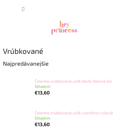
Prejsť
NÁKUP
na
obsah
KOŠÍK
Vrúbkované
Najpredávanejšie
Čelenka vrúbkovaná uzlík bledo fialová lila
Skladom
€13,60
Čelenka vrúbkovaná uzlík cukríkovo ružová
Skladom
€13,60