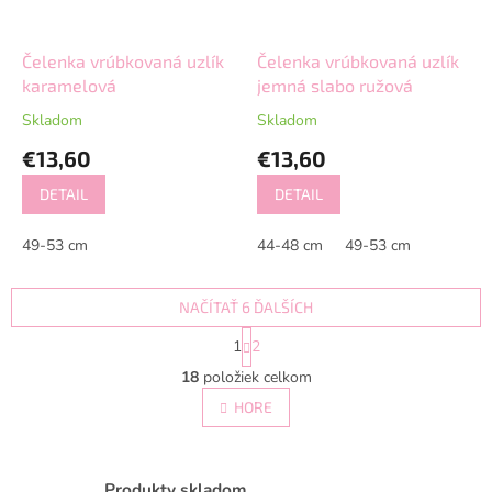
Čelenka vrúbkovaná uzlík
Čelenka vrúbkovaná uzlík
karamelová
jemná slabo ružová
Skladom
Skladom
€13,60
€13,60
DETAIL
DETAIL
49-53 cm
44-48 cm
49-53 cm
NAČÍTAŤ 6 ĎALŠÍCH
S
1
2
t
O
r
18
položiek celkom
v
á
l
HORE
n
á
k
d
o
v
a
a
Produkty skladom
c