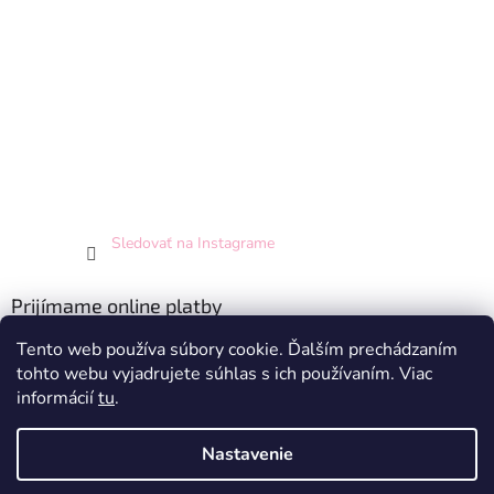
Sledovať na Instagrame
Prijímame online platby
Tento web používa súbory cookie. Ďalším prechádzaním
tohto webu vyjadrujete súhlas s ich používaním. Viac
informácií
tu
.
Nastavenie
Vytvoril Shoptet