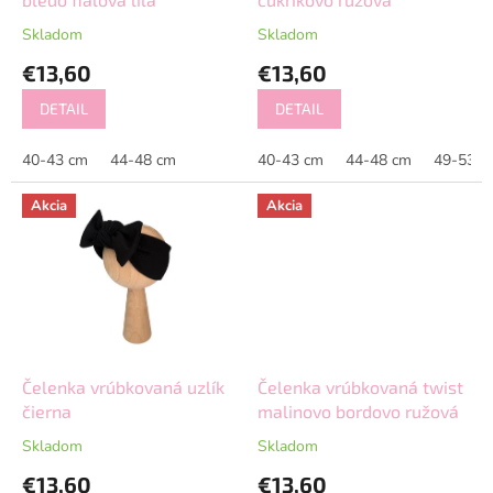
u
k
Skladom
Skladom
t
€13,60
€13,60
o
v
DETAIL
DETAIL
40-43 cm
44-48 cm
40-43 cm
44-48 cm
49-53 c
Akcia
Akcia
Čelenka vrúbkovaná uzlík
Čelenka vrúbkovaná twist
čierna
malinovo bordovo ružová
Skladom
Skladom
€13,60
€13,60