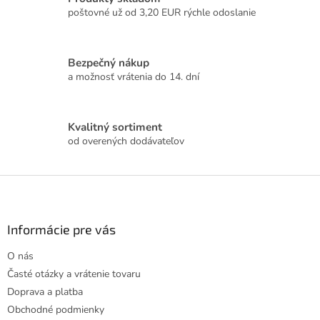
n
i
poštovné už od 3,20 EUR rýchle odoslanie
i
e
e
p
r
Bezpečný nákup
v
a možnosť vrátenia do 14. dní
k
y
v
ý
Kvalitný sortiment
p
od overených dodávateľov
i
s
u
Z
á
p
ä
Informácie pre vás
t
O nás
i
Časté otázky a vrátenie tovaru
e
Doprava a platba
Obchodné podmienky