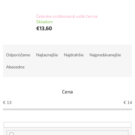
Čelenka vrúbkovaná uzlík čierna
Skladom
€13,60
R
a
Odporúčame
Najlacnejšie
Najdrahšie
Najpredávanejšie
d
e
Abecedne
n
i
e
Cena
p
r
€
13
€
14
o
d
u
k
t