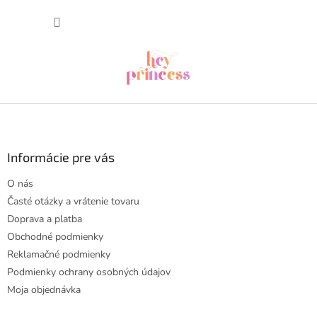
Prejsť
NÁKUP
na
obsah
KOŠÍK
Z
á
p
ä
Informácie pre vás
t
O nás
i
Časté otázky a vrátenie tovaru
e
Doprava a platba
Obchodné podmienky
Reklamačné podmienky
Podmienky ochrany osobných údajov
Moja objednávka