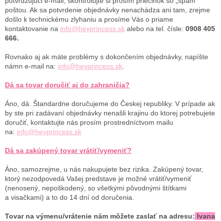
potvrdzujúci e-mail, skontrolujte si prosím priečinok so „spam“
poštou. Ak sa potvrdenie objednávky nenachádza ani tam, zrejme
došlo k technickému zlyhaniu a prosíme Vás o priame
kontaktovanie na
info@heyprincess.sk
alebo na tel. čísle:
0908 405
666.
Rovnako aj ak máte problémy s dokončením objednávky, napíšte
námn e-mail na:
info@heyprincess.sk
.
Dá sa tovar doručiť aj do zahraničia?
Áno, dá. Štandardne doručujeme do Českej republiky. V prípade ak
by ste pri zadávaní objednávky nenašli krajinu do ktorej potrebujete
doručiť, kontaktujte nás prosím prostredníctvom mailu
na:
info@heyprincess.sk
Dá sa zakúpený tovar vrátiť/vymeniť?
Áno, samozrejme, u nás nakupujete bez rizika. Zakúpený tovar,
ktorý nezodpovedá Vašej predstave je možné vrátiť/vymeniť
(nenosený, nepoškodený, so všetkými pôvodnými štítkami
a visačkami) a to do 14 dní od doručenia.
Tovar na výmenu/vrátenie nám môžete zaslať na adresu:
Ivana