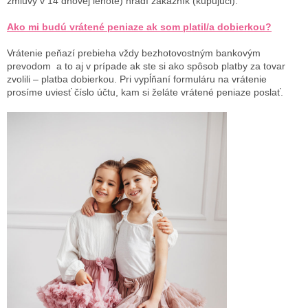
zmluvy v 14 dňovej lehote) hradí zákazník (kupujúci).
Ako mi budú vrátené peniaze ak som platil/a dobierkou?
Vrátenie peňazí prebieha vždy bezhotovostným bankovým
prevodom a to aj v prípade ak ste si ako spôsob platby za tovar
zvolili – platba dobierkou. Pri vypĺňaní formuláru na vrátenie
prosíme uviesť číslo účtu, kam si želáte vrátené peniaze poslať.