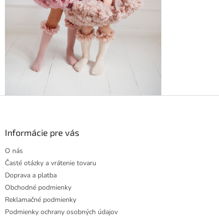
Z
á
p
ä
Informácie pre vás
t
O nás
i
Časté otázky a vrátenie tovaru
e
Doprava a platba
Obchodné podmienky
Reklamačné podmienky
Podmienky ochrany osobných údajov