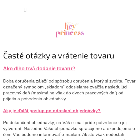
Prejsť
NÁKUP
na
obsah
KOŠÍK
Časté otázky a vrátenie tovaru
Ako dlho trvá dodanie tovaru?
Doba doručenia záleží od spôsobu doručenia ktorý si zvolíte. Tovar
označený symbolom „skladom“ odosielame zväčša nasledujúci
pracovný deň (maximálne však do dvoch pracovných dní) od
prijatia a potvrdenia objednávky.
Aký je ďalší postup po odoslaní objednávky?
Po dokončení objednávky, na Váš e-mail príde potvrdenie o jej
vytvorení. Následne Vašu objednávku spracujeme a expedujeme o
čom Vás budeme informovať e-mailom. Ak ste však nedostali