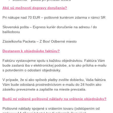
Aké sú možnosti dopravy doručenia?
Pri nákupe nad 70 EUR – poštovné kuriérom zdarma v rámci SR
Slovenská pošta – Express kuriér doručenie na adresu / do
balíkoboxu
Zásielkovňa Packeta – Z Box/ Odberné miesto
Dostanem k objednávke faktúru?
Faktúru vystavujeme spolu s každou objednávkou. Faktúra Vám
bude zaslaná iba v elektronickej podobe, a to ako príloha e-mailu
s potvrdením o odoslaní objednávky.
V prípade, že si ako spôsob platby zvolíte dobierku, Vaša faktúra
Vám bude odoslaná prostredníctvom e-mailu do 24 hodín ako
zásielku prevezmete a zaplatíte na mieste prevzatia.
Budú mi vrátené poštovné náklady na vrátenie objednávky?
Poštovné náklady spojené s vrátením tovaru (odstúpením od