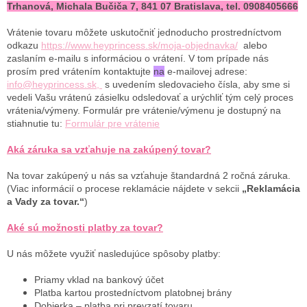
Trhanová, Michala Bučiča 7, 841 07 Bratislava, tel. 0908405666
Vrátenie tovaru môžete uskutočniť jednoducho prostredníctvom
odkazu
https://www.heyprincess.sk/moja-objednavka/
alebo
zaslaním e-mailu s informáciou o vrátení. V tom prípade nás
prosím pred vrátením kontaktujte
na
e-mailovej adrese:
info@heyprincess.sk,
s uvedením sledovacieho čísla, aby sme si
vedeli Vašu vrátenú zásielku odsledovať a urýchliť tým celý proces
vrátenia/výmeny. Formulár pre vrátenie/výmenu je dostupný na
stiahnutie tu:
Formulár pre vrátenie
Aká záruka sa vzťahuje na zakúpený tovar?
Na tovar zakúpený u nás sa vzťahuje štandardná 2 ročná záruka.
(Viac informácií o procese reklamácie nájdete v sekcii
„Reklamácia
a Vady za tovar.“
)
Aké sú možnosti platby za tovar?
U nás môžete využiť nasledujúce spôsoby platby:
Priamy vklad na bankový účet
Platba kartou prostedníctvom platobnej brány
Dobierka – platba pri prevzatí tovaru