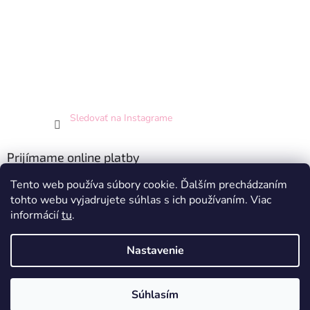
Sledovať na Instagrame
Prijímame online platby
Tento web používa súbory cookie. Ďalším prechádzaním
tohto webu vyjadrujete súhlas s ich používaním. Viac
informácií
tu
.
Nastavenie
Vytvoril Shoptet
Súhlasím
Copyright 2026
Hey Princess
. Všetky práva vyhradené.
Doprava zdarma pri nákupe nad 70 EUR - pre SR