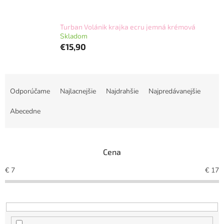
Turban Volánik krajka ecru jemná krémová
Skladom
€15,90
R
a
Odporúčame
Najlacnejšie
Najdrahšie
Najpredávanejšie
d
e
Abecedne
n
i
e
Cena
p
r
€
7
€
17
o
d
u
k
t