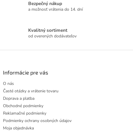
Bezpečný nákup
e
a možnosť vrátenia do 14. dní
p
r
v
k
Kvalitný sortiment
y
od overených dodávateľov
v
ý
p
Z
i
á
s
p
u
ä
Informácie pre vás
t
O nás
i
Časté otázky a vrátenie tovaru
e
Doprava a platba
Obchodné podmienky
Reklamačné podmienky
Podmienky ochrany osobných údajov
Moja objednávka