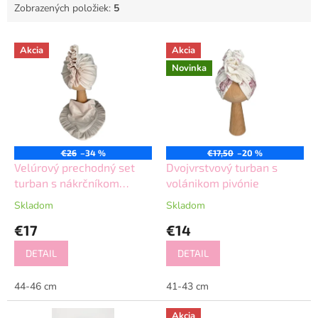
Zobrazených položiek:
5
V
Akcia
Akcia
ý
Novinka
p
i
s
p
r
o
€26
–34 %
€17,50
–20 %
d
Velúrový prechodný set
Dvojvrstvový turban s
u
turban s nákrčníkom
volánikom pivónie
k
béžový
Skladom
Skladom
t
€17
€14
o
v
DETAIL
DETAIL
44-46 cm
41-43 cm
Akcia