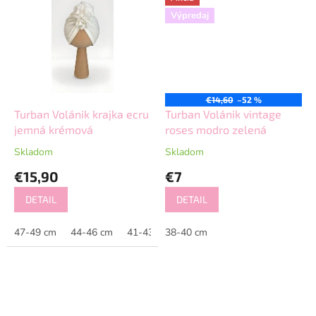
Výpredaj
€14,60
–52 %
Turban Volánik krajka ecru
Turban Volánik vintage
jemná krémová
roses modro zelená
Skladom
Skladom
€15,90
€7
DETAIL
DETAIL
47-49 cm
44-46 cm
41-43 cm
38-40 cm
38-40 cm