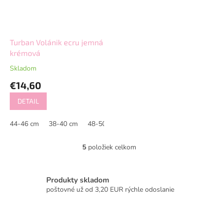
Turban Volánik ecru jemná
krémová
Skladom
€14,60
DETAIL
44-46 cm
38-40 cm
48-50 cm
5
položiek celkom
O
v
l
á
Produkty skladom
d
poštovné už od 3,20 EUR rýchle odoslanie
a
c
i