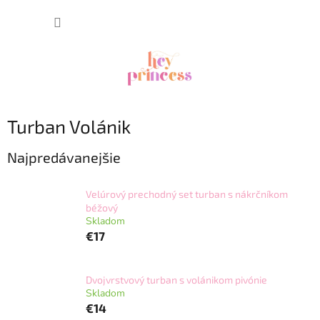
Prejsť
NÁKUP
na
obsah
KOŠÍK
Turban Volánik
Najpredávanejšie
Velúrový prechodný set turban s nákrčníkom
béžový
Skladom
€17
Dvojvrstvový turban s volánikom pivónie
Skladom
€14