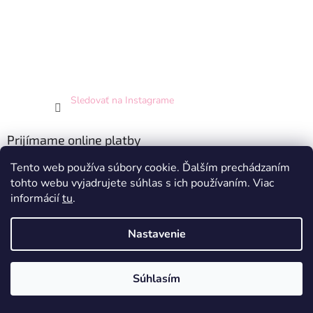
Sledovať na Instagrame
Prijímame online platby
Tento web používa súbory cookie. Ďalším prechádzaním
tohto webu vyjadrujete súhlas s ich používaním. Viac
informácií
tu
.
Nastavenie
Vytvoril Shoptet
Súhlasím
Copyright 2026
Hey Princess
. Všetky práva vyhradené.
Doprava zdarma pri nákupe nad 70 EUR - pre SR