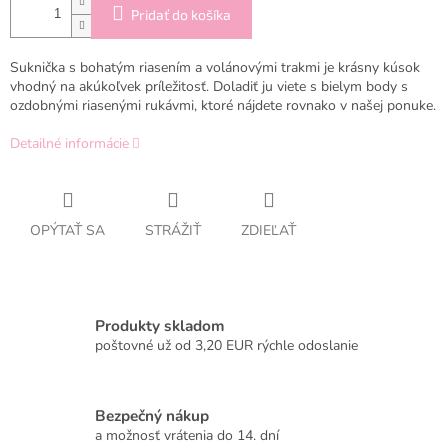
Pridať do košíka
Suknička s bohatým riasením a volánovými trakmi je krásny kúsok
vhodný na akúkoľvek príležitosť. Doladiť ju viete s bielym body s
ozdobnými riasenými rukávmi, ktoré nájdete rovnako v našej ponuke.
Detailné informácie
OPÝTAŤ SA
STRÁŽIŤ
ZDIEĽAŤ
Produkty skladom
poštovné už od 3,20 EUR rýchle odoslanie
Bezpečný nákup
a možnosť vrátenia do 14. dní