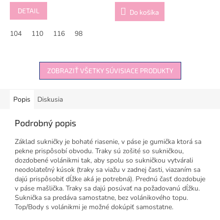
DETAIL
Do košíka
104
110
116
98
ZOBRAZIŤ VŠETKY SÚVISIACE PRODUKTY
Popis
Diskusia
Podrobný popis
Základ sukničky je bohaté riasenie, v páse je gumička ktorá sa
pekne prispôsobí obvodu. Traky sú zošité so sukničkou,
dozdobené volánikmi tak, aby spolu so sukničkou vytvárali
neodolateľný kúsok (traky sa viažu v zadnej časti, viazaním sa
dajú prispôsobiť dĺžke aká je potrebná). Prednú časť dozdobuje
v páse mašlička. Traky sa dajú posúvať na požadovanú dĺžku.
Suknička sa predáva samostatne, bez volánikového topu.
Top/Body s volánikmi je možné dokúpiť samostatne.