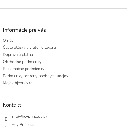
Z
á
p
ä
Informácie pre vás
t
O nás
i
Časté otázky a vrátenie tovaru
e
Doprava a platba
Obchodné podmienky
Reklamačné podmienky
Podmienky ochrany osobných údajov
Moja objednávka
Kontakt
info
@
heyprincess.sk
Hey Princess