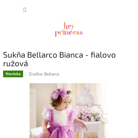
Prejsť
NÁKUP
na
obsah
KOŠÍK
Sukňa Bellarco Bianca - fialovo
ružová
Značka:
Bellarco
Novinka