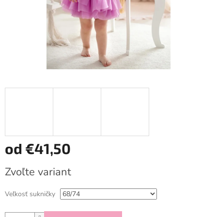
od
€41,50
Jednotková
Zvoľte variant
cena:
Veľkosť sukničky