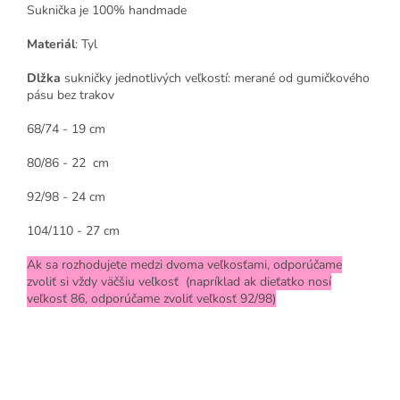
Suknička je 100% handmade
Materiál
: Tyl
Dlžka
sukničky jednotlivých veľkostí: merané od gumičkového
pásu bez trakov
68/74 - 19 cm
80/86 - 22 cm
92/98 - 24 cm
104/110 - 27 cm
Ak sa rozhodujete medzi dvoma veľkosťami, odporúčame
zvoliť si vždy väčšiu veľkosť (napríklad ak dieťatko nosí
veľkosť 86, odporúčame zvoliť veľkosť 92/98)