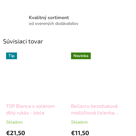
Kvalitný sortiment
od overených dodávateľov
Súvisiaci tovar
Tip
Novinka
TOP Bianca s volánom
Bellarco bezotlaková
dlhý rukáv - biela
mašličková čelenka
Melody - krajková
Skladom
Skladom
€21,50
€11,50