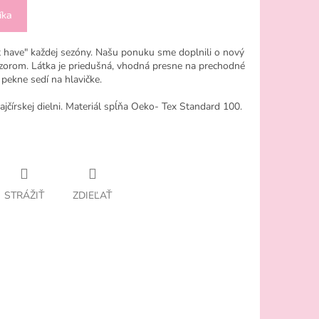
íka
 have" každej sezóny. Našu ponuku sme doplnili o nový
zorom. Látka je priedušná, vhodná presne na prechodné
 pekne sedí na hlavičke.
jčírskej dielni. Materiál spĺňa
Oeko- Tex Standard 100.
STRÁŽIŤ
ZDIEĽAŤ