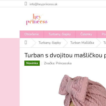
Prejsť
info@heyprincess.sk
na
obsah
Oblečenie
Turbany, čiapky
Čelenky
Po
Domov
Turbany, čiapky
Turban Mašlička
T
Turban s dvojitou mašličkou 
Značka:
Princesska
Novinka