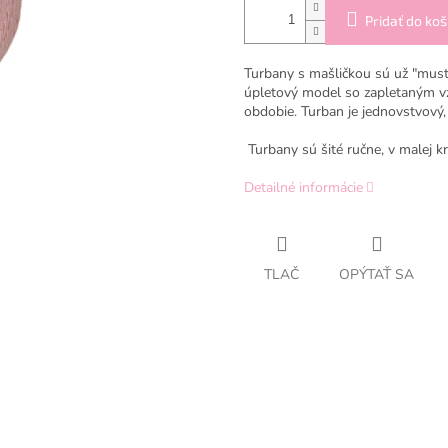
Pridať do koš
Turbany s mašličkou sú už "must
úpletový model so zapletaným v
obdobie. Turban je jednovstvový,
Turbany sú šité ručne, v malej kra
Detailné informácie
TLAČ
OPÝTAŤ SA