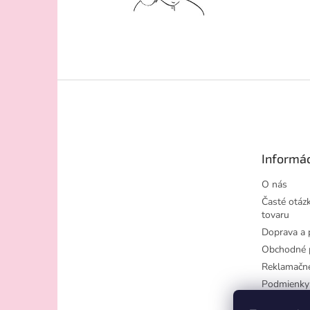
Z
á
p
ä
t
Informác
i
e
O nás
Časté otázk
tovaru
Doprava a 
Obchodné 
Reklamačn
Podmienky
osobných ú