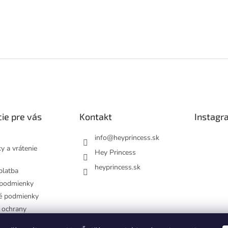
ie pre vás
Kontakt
Instagr
info
@
heyprincess.sk
y a vrátenie
Hey Princess
heyprincess.sk
platba
podmienky
é podmienky
 ochrany
dajov