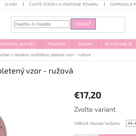
O NÁS
ČASTÉ OTÁZKY A VRÁTENIE TOVARU
DOPRAVA A 
HĽADAŤ
dkolienky, ponožky
Pančušky
Sponky
🚨 Výpredaj 🚨
urban s dvojitou mašličkou pletený vzor - ružová
pletený vzor - ružová
€17,20
Jednotková
Zvoľte variant
cena:
Veľkosť obvodu turbanu