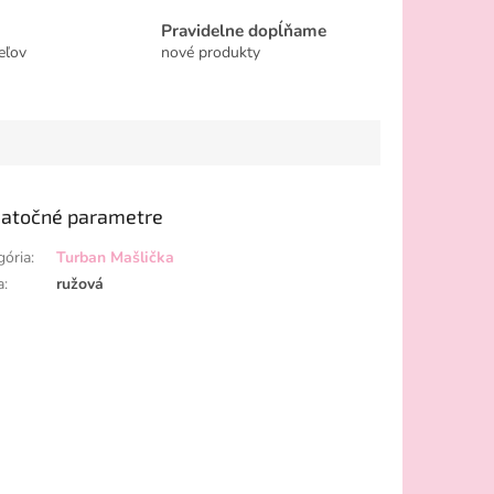
Pravidelne dopĺňame
eľov
nové produkty
atočné parametre
gória
:
Turban Mašlička
a
:
ružová