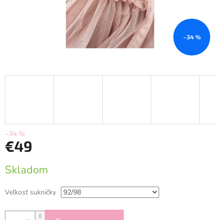
–34 %
–34 %
€49
Jednotková
Skladom
cena:
Veľkosť sukničky