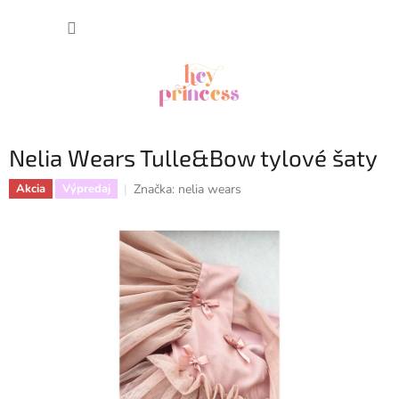
Prejsť
NÁKUP
na
obsah
KOŠÍK
Nelia Wears Tulle&Bow tylové šaty
Značka:
nelia wears
Akcia
Výpredaj