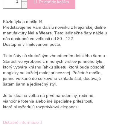
Pridať do košíka
Kúzlo tylu a mašle 🎀

Predstavujeme Vám ďalšiu novinku z krajčírskej dielne 
manufaktúry 
Nelia Wears
. Tieto jedinečné šaty nájde u 
nás dostupné vo veľkosti od 80 - 122. 
Dostupné v limitovanom počte. 
Tieto šaty sú skutočným zhmotnením detského šarmu. 
Starostlivo vyrobené z mnohých vrstiev jemného tylu, 
ktorý vytvára krásnu ľahkú siluetu, ktorá bude pôsobiť 
magicky na každej malej princeznej. Početné mašle, 
jemne votkané do celkového vzhľadu šiat, dodávajú 
šatám šarm a jedinečný štýl.
Je to ideálna voľba na prvé narodeniny, rodinné, 
vianočné fotenia alebo iné špeciálne príležitosti, 
ktoré si vyžadujú rozprávkovú eleganciu. 
Detailné informácie