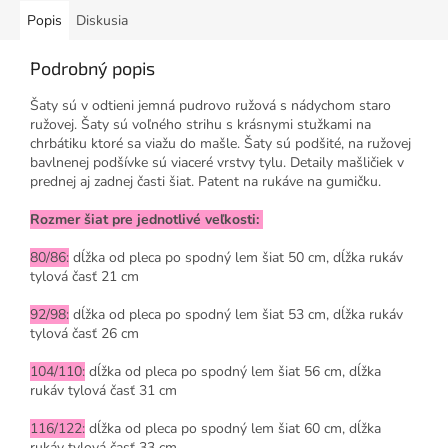
Popis
Diskusia
Podrobný popis
Šaty sú v odtieni jemná pudrovo ružová s nádychom staro
ružovej. Šaty sú voľného strihu s krásnymi stužkami na
chrbátiku ktoré sa viažu do mašle. Šaty sú podšité, na ružovej
bavlnenej podšívke sú viaceré vrstvy tylu. Detaily mašličiek v
prednej aj zadnej časti šiat. Patent na rukáve na gumičku.
Rozmer šiat pre jednotlivé veľkosti:
80/86:
dĺžka od pleca po spodný lem šiat 50 cm, dĺžka rukáv
tylová časť 21 cm
92/98:
dĺžka od pleca po spodný lem šiat 53 cm, dĺžka rukáv
tylová časť 26 cm
104/110:
dĺžka od pleca po spodný lem šiat 56 cm, dĺžka
rukáv tylová časť 31 cm
116/122:
dĺžka od pleca po spodný lem šiat 60 cm, dĺžka
rukáv tylová časť 33 cm