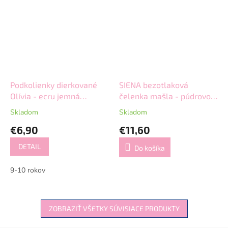
Podkolienky dierkované
SIENA bezotlaková
Olívia - ecru jemná
čelenka mašla - púdrovo
krémová
ružová
Skladom
Skladom
€6,90
€11,60
DETAIL
Do košíka
9-10 rokov
ZOBRAZIŤ VŠETKY SÚVISIACE PRODUKTY