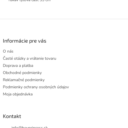
Z
á
p
ä
Informácie pre vás
t
O nás
i
Časté otázky a vrátenie tovaru
e
Doprava a platba
Obchodné podmienky
Reklamačné podmienky
Podmienky ochrany osobných údajov
Moja objednávka
Kontakt
info
@
heyprincess.sk