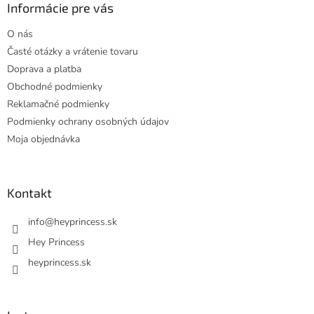
ä
Informácie pre vás
t
O nás
i
Časté otázky a vrátenie tovaru
e
Doprava a platba
Obchodné podmienky
Reklamačné podmienky
Podmienky ochrany osobných údajov
Moja objednávka
Kontakt
info
@
heyprincess.sk
Hey Princess
heyprincess.sk