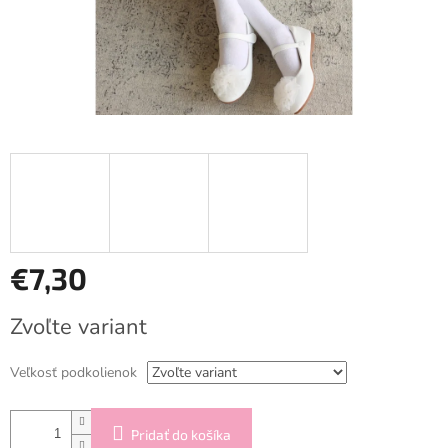
€7,30
Jednotková
Zvoľte variant
cena:
Veľkosť podkolienok
Pridať do košíka