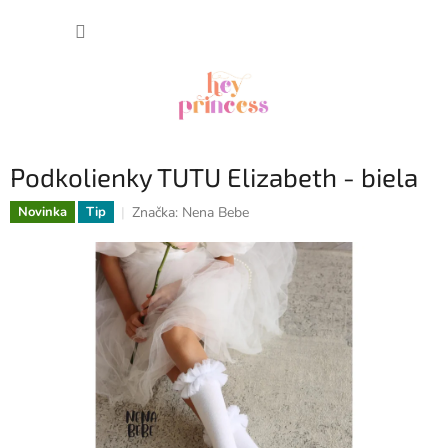
Prejsť
NÁKUP
na
obsah
KOŠÍK
Podkolienky TUTU Elizabeth - biela
Značka:
Nena Bebe
Novinka
Tip