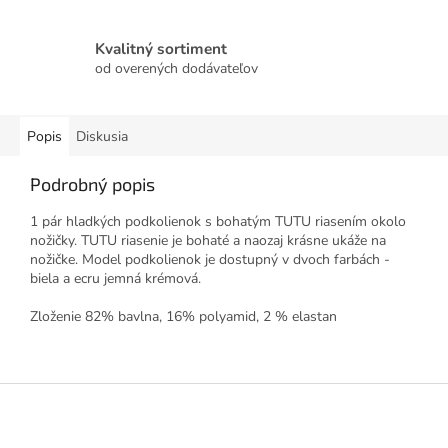
Kvalitný sortiment
od overených dodávateľov
Popis
Diskusia
Podrobný popis
1 pár hladkých podkolienok s bohatým TUTU riasením okolo
nožičky. TUTU riasenie je bohaté a naozaj krásne ukáže na
nožičke. Model podkolienok je dostupný v dvoch farbách -
biela a ecru jemná krémová.
Zloženie 82% bavlna, 16% polyamid, 2 % elastan
Z
á
p