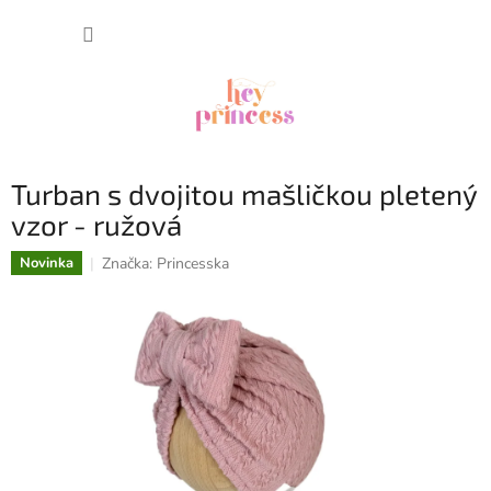
Prejsť
NÁKUP
na
obsah
KOŠÍK
Turban s dvojitou mašličkou pletený
vzor - ružová
Značka:
Princesska
Novinka