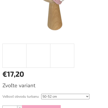
€17,20
Jednotková
Zvoľte variant
cena:
Veľkosť obvodu turbanu