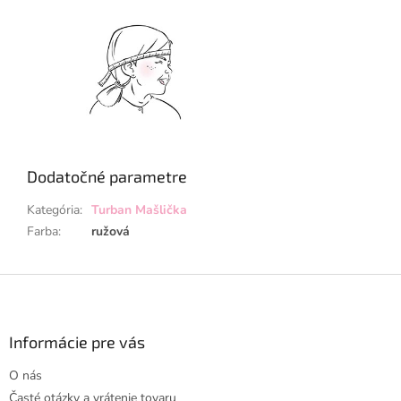
Dodatočné parametre
Kategória
:
Turban Mašlička
Farba
:
ružová
Z
á
p
ä
Informácie pre vás
t
O nás
i
Časté otázky a vrátenie tovaru
e