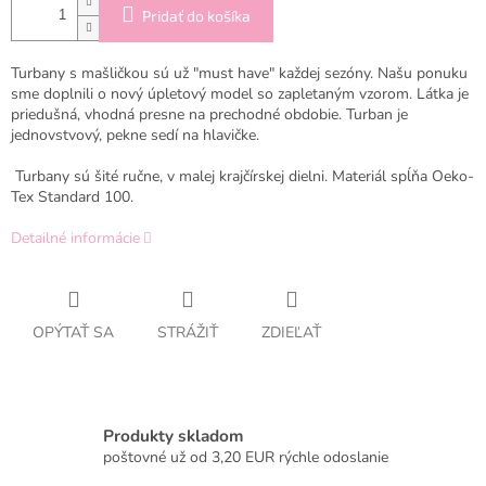
Pridať do košíka
Turbany s mašličkou sú už "must have" každej sezóny. Našu ponuku
sme doplnili o nový úpletový model so zapletaným vzorom. Látka je
priedušná, vhodná presne na prechodné obdobie. Turban je
jednovstvový, pekne sedí na hlavičke.
Turbany sú šité ručne, v malej krajčírskej dielni. Materiál spĺňa
Oeko-
Tex Standard 100.
Detailné informácie
OPÝTAŤ SA
STRÁŽIŤ
ZDIEĽAŤ
Produkty skladom
poštovné už od 3,20 EUR rýchle odoslanie