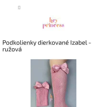
Prejsť
NÁKUP
na
obsah
KOŠÍK
Podkolienky dierkované Izabel -
ružová