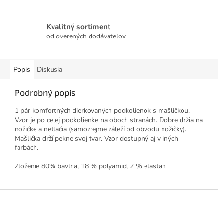
Kvalitný sortiment
od overených dodávateľov
Popis
Diskusia
Podrobný popis
1 pár komfortných dierkovaných podkolienok s mašličkou.
Vzor je po celej podkolienke na oboch stranách. Dobre držia na
nožičke a netlačia (samozrejme záleží od obvodu nožičky).
Mašlička drží pekne svoj tvar. Vzor dostupný aj v iných
farbách.
Zloženie 80% bavlna, 18 % polyamid, 2 % elastan
Z
á
p