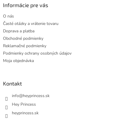
ä
Informácie pre vás
t
O nás
i
Časté otázky a vrátenie tovaru
e
Doprava a platba
Obchodné podmienky
Reklamačné podmienky
Podmienky ochrany osobných údajov
Moja objednávka
Kontakt
info
@
heyprincess.sk
Hey Princess
heyprincess.sk