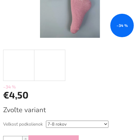
–34 %
–34 %
€4,50
Jednotková
Zvoľte variant
cena:
Veľkosť podkolienok