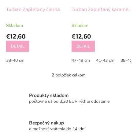
o
d
Turban Zapletaný čierna
Turban Zapletaný karamel
u
k
Skladom
Skladom
t
€12,60
€12,60
o
v
DETAIL
DETAIL
38-40 cm
47-49 cm
41-43 cm
38-40 c
2
položiek celkom
O
v
l
á
Produkty skladom
d
poštovné už od 3,20 EUR rýchle odoslanie
a
c
i
Bezpečný nákup
e
a možnosť vrátenia do 14. dní
p
r