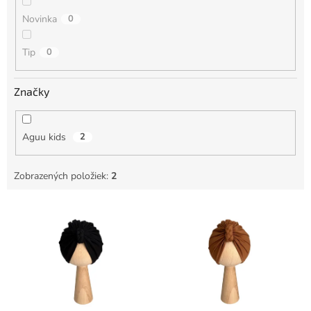
Novinka
0
Tip
0
Značky
Aguu kids
2
Zobrazených položiek:
2
V
ý
p
i
s
p
r