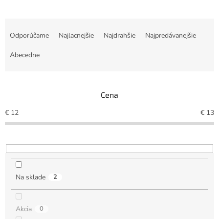
R
a
Odporúčame
Najlacnejšie
Najdrahšie
Najpredávanejšie
d
e
Abecedne
n
i
e
Cena
p
r
€
12
€
13
o
d
u
k
t
o
Na sklade
2
v
Akcia
0