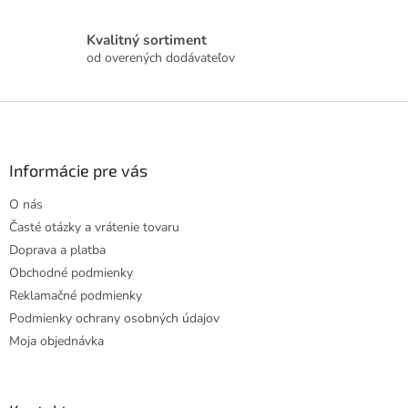
v
k
Kvalitný sortiment
y
od overených dodávateľov
v
ý
p
Z
i
á
s
p
u
ä
Informácie pre vás
t
O nás
i
Časté otázky a vrátenie tovaru
e
Doprava a platba
Obchodné podmienky
Reklamačné podmienky
Podmienky ochrany osobných údajov
Moja objednávka