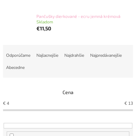
Pančušky dierkované - ecru jemná krémová
Skladom
€11,50
R
a
Odporúčame
Najlacnejšie
Najdrahšie
Najpredávanejšie
d
e
Abecedne
n
i
e
Cena
p
r
€
4
€
13
o
d
u
k
t