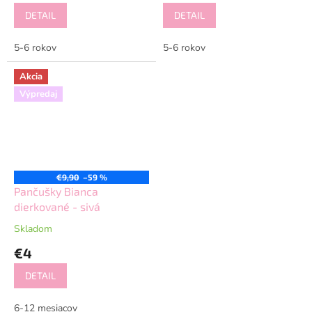
DETAIL
DETAIL
5-6 rokov
5-6 rokov
Akcia
Výpredaj
€9,90
–59 %
Pančušky Bianca
dierkované - sivá
Skladom
€4
DETAIL
6-12 mesiacov