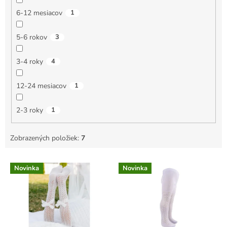
6-12 mesiacov
1
5-6 rokov
3
3-4 roky
4
12-24 mesiacov
1
2-3 roky
1
Zobrazených položiek:
7
V
Novinka
Novinka
ý
p
i
s
p