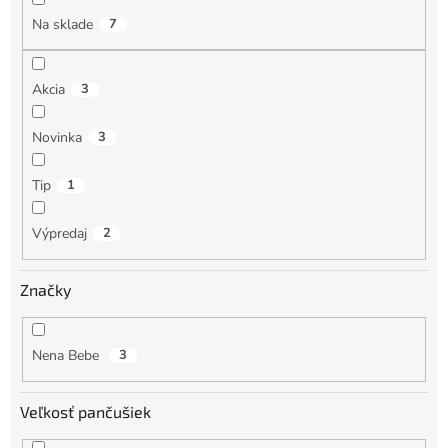
o
Na sklade
7
v
Akcia
3
Novinka
3
Tip
1
Výpredaj
2
Značky
Nena Bebe
3
Veľkosť pančušiek