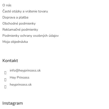
t
O nás
i
Časté otázky a vrátenie tovaru
e
Doprava a platba
Obchodné podmienky
Reklamačné podmienky
Podmienky ochrany osobných údajov
Moja objednávka
Kontakt
info
@
heyprincess.sk
Hey Princess
heyprincess.sk
Instagram