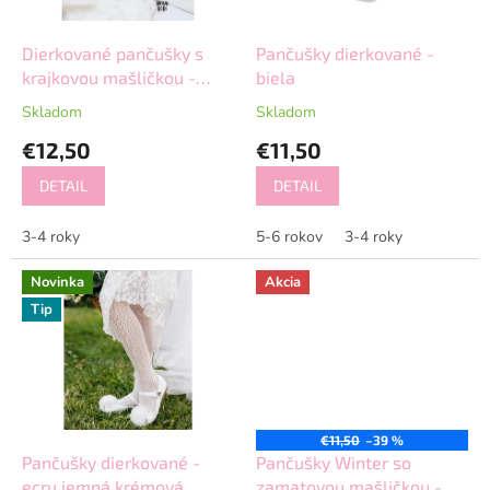
r
o
d
Dierkované pančušky s
Pančušky dierkované -
u
krajkovou mašličkou -
biela
k
biele
Skladom
Skladom
t
€12,50
€11,50
o
v
DETAIL
DETAIL
3-4 roky
5-6 rokov
3-4 roky
Novinka
Akcia
Tip
€11,50
–39 %
Pančušky dierkované -
Pančušky Winter so
ecru jemná krémová
zamatovou mašličkou -