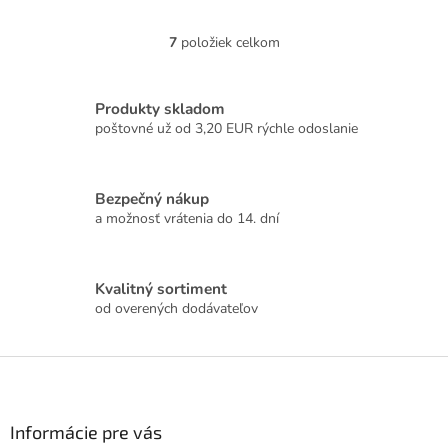
7
položiek celkom
O
v
l
á
Produkty skladom
d
poštovné už od 3,20 EUR rýchle odoslanie
a
c
i
Bezpečný nákup
e
a možnosť vrátenia do 14. dní
p
r
v
k
Kvalitný sortiment
y
od overených dodávateľov
v
ý
p
Z
i
á
s
p
u
ä
Informácie pre vás