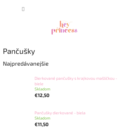
Prejsť
NÁKUP
na
obsah
KOŠÍK
Pančušky
Najpredávanejšie
Dierkované pančušky s krajkovou mašličkou -
biele
Skladom
€12,50
Pančušky dierkované - biela
Skladom
€11,50