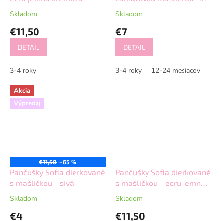
červená
Skladom
Skladom
€11,50
€7
DETAIL
DETAIL
3-4 roky
3-4 roky
12-24 mesiacov
2-3
Akcia
Výpredaj
€11,50
–65 %
Pančušky Sofia dierkované
Pančušky Sofia dierkované
s mašličkou - sivá
s mašličkou - ecru jemná
krémová
Skladom
Skladom
€4
€11,50