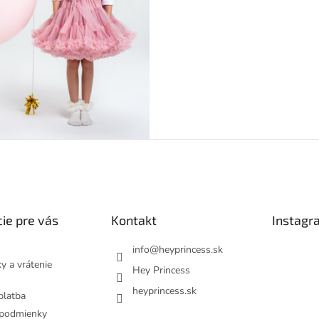
ie pre vás
Kontakt
Instagr
info
@
heyprincess.sk
y a vrátenie
Hey Princess
heyprincess.sk
platba
podmienky