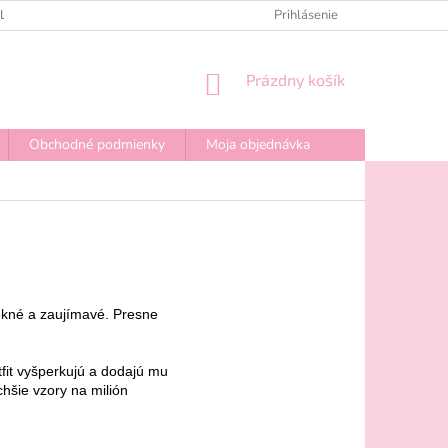
PLATBA
OBCHODNÉ PODMIENKY
Prihlásenie
REKLAMAČNÉ PODMIENKY
NÁKUPNÝ
Prázdny košík
KOŠÍK
Obchodné podmienky
Moja objednávka
pekné a zaujímavé. Presne
tfit vyšperkujú a dodajú mu
chšie vzory na milión