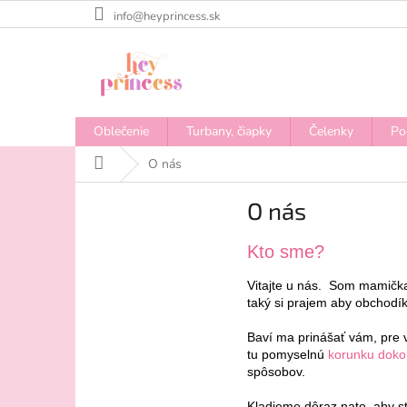
Prejsť
info@heyprincess.sk
na
obsah
Oblečenie
Turbany, čiapky
Čelenky
Po
Domov
O nás
O nás
Kto sme?
Vitajte u nás. Som mamička 
taký si prajem aby obchodík
Baví ma prinášať vám, pre v
tu pomyselnú
korunku dokon
spôsobov.
Kladieme dôraz nato, aby st