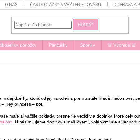
O NÁS
ČASTÉ OTÁZKY A VRÁTENIE TOVARU
DOPRAVA A 
HĽADAŤ
dkolienky, ponožky
Pančušky
Sponky
🚨 Výpredaj 🚨
malej dcérky, ktorá od jej narodenia pre ňu stále hľadá niečo nové, 
 – Hey princess – bol.
aše malé aj väčšie poklady, presne tie vecičky a doplnky, ktoré celý ou
alosti
. U nás milujeme doplnky s mašličkami, volánikmi ale aj jednodu
e na jednom mieste našli všetko to, čo spolu krásne ladí.