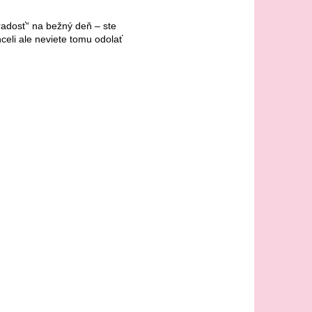
 radosť“ na bežný deň – ste
celi ale neviete tomu odolať