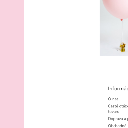
Z
á
p
ä
t
Informác
i
e
O nás
Časté otázk
tovaru
Doprava a 
Obchodné 