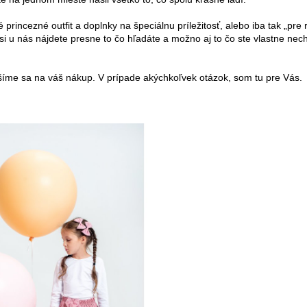
 princezné outfit a doplnky na špeciálnu príležitosť, alebo iba tak „pre
i u nás nájdete presne to čo hľadáte a možno aj to čo ste vlastne nech
íme sa na váš nákup. V prípade akýchkoľvek otázok, som tu pre Vás.