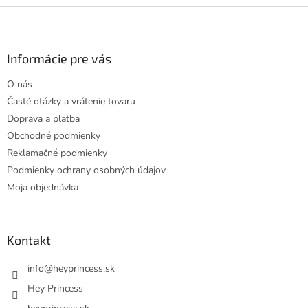
Z
á
p
ä
Informácie pre vás
t
O nás
i
Časté otázky a vrátenie tovaru
e
Doprava a platba
Obchodné podmienky
Reklamačné podmienky
Podmienky ochrany osobných údajov
Moja objednávka
Kontakt
info
@
heyprincess.sk
Hey Princess