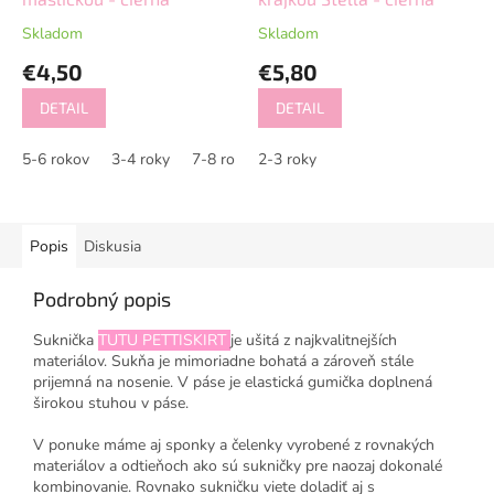
Skladom
Skladom
€4,50
€5,80
DETAIL
DETAIL
5-6 rokov
3-4 roky
7-8 rokov
2-3 roky
2-3 roky
Popis
Diskusia
Podrobný popis
Suknička
TUTU PETTISKIRT
je ušitá z najkvalitnejších
materiálov. Sukňa je mimoriadne bohatá a zároveň stále
prijemná na nosenie. V páse je elastická gumička doplnená
širokou stuhou v páse.
V ponuke máme aj sponky a čelenky vyrobené z rovnakých
materiálov a odtieňoch ako sú sukničky pre naozaj dokonalé
kombinovanie. Rovnako sukničku viete doladiť aj s