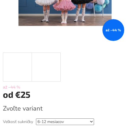
až –44 %
až –44 %
od
€25
Jednotková
Zvoľte variant
cena:
Veľkosť sukničky