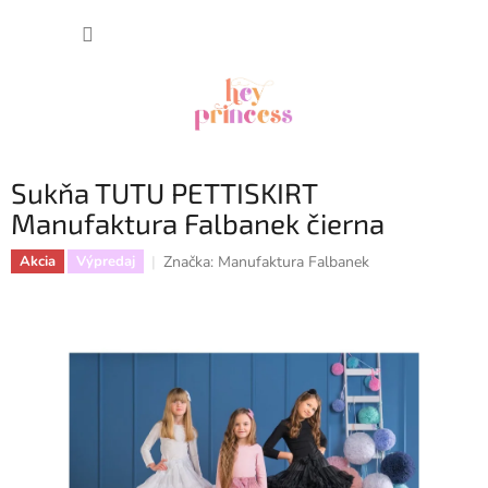
Prejsť
NÁKUP
na
obsah
KOŠÍK
Sukňa TUTU PETTISKIRT
Manufaktura Falbanek čierna
Značka:
Manufaktura Falbanek
Akcia
Výpredaj