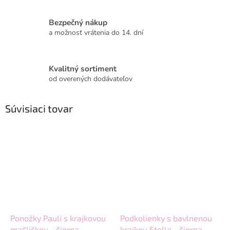
Bezpečný nákup
a možnosť vrátenia do 14. dní
Kvalitný sortiment
od overených dodávateľov
Súvisiaci tovar
Ponožky Pauli s krajkovou
Podkolienky s bavlnenou
mašličkou - čierna
krajkou Stella - čierna