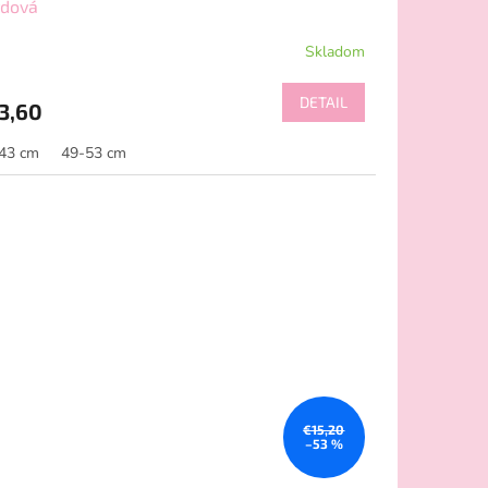
rdová
Skladom
DETAIL
3,60
43 cm
49-53 cm
€15,20
–53 %