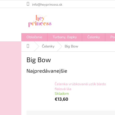
Prejsť
info@heyprincess.sk
na
obsah
Oblečenie
Turbany, čiapky
Čelenky
Po
Domov
Čelenky
Big Bow
Big Bow
Najpredávanejšie
Čelenka vrúbkovaná uzlík bledo
fialová lila
Skladom
€13,60
R