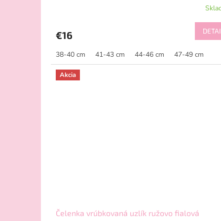
Skla
DETAI
€16
38-40 cm
41-43 cm
44-46 cm
47-49 cm
Akcia
Čelenka vrúbkovaná uzlík ružovo fialová