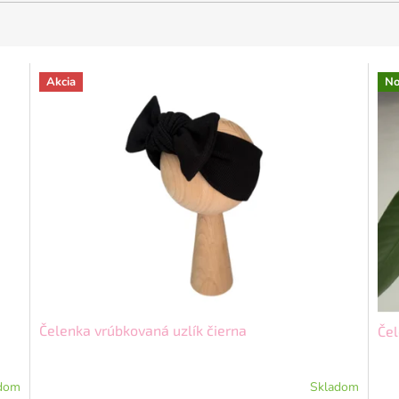
Akcia
No
Čelenka vrúbkovaná uzlík čierna
Čel
dom
Skladom