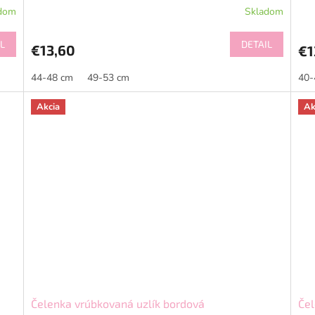
dom
Skladom
L
DETAIL
€13,60
€1
44-48 cm
49-53 cm
40-
Akcia
Ak
Čelenka vrúbkovaná uzlík bordová
Čel