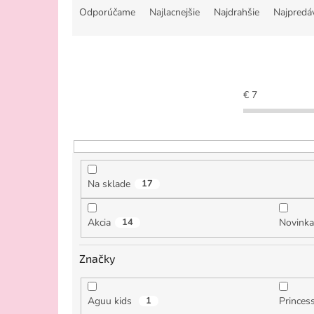
a
Odporúčame
Najlacnejšie
Najdrahšie
Najpredá
d
e
n
i
e
€
7
p
r
o
d
u
k
Na sklade
17
t
o
Akcia
14
Novink
v
Značky
Aguu kids
1
Princes