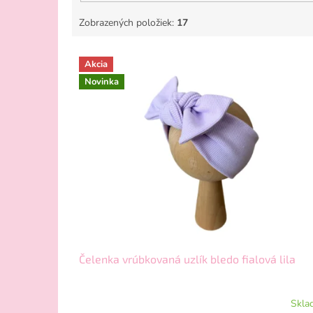
Zobrazených položiek:
17
V
Akcia
ý
Novinka
p
i
s
p
r
o
d
u
k
t
o
v
Čelenka vrúbkovaná uzlík bledo fialová lila
Skla