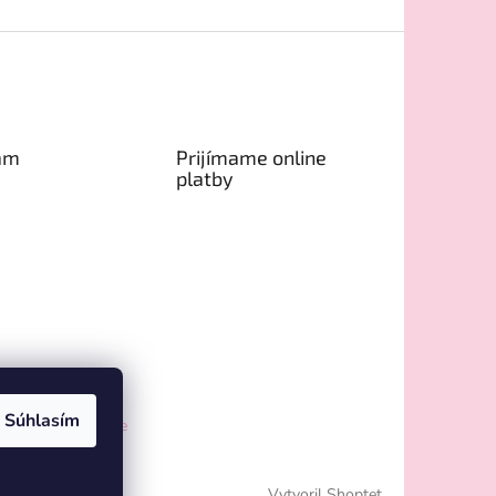
am
Prijímame online
platby
Súhlasím
ovať na Instagrame
Vytvoril Shoptet