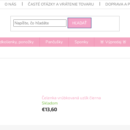
O NÁS
ČASTÉ OTÁZKY A VRÁTENIE TOVARU
DOPRAVA A 
HĽADAŤ
dkolienky, ponožky
Pančušky
Sponky
🚨 Výpredaj 🚨
Čelenka vrúbkovaná uzlík čierna
Skladom
€13,60