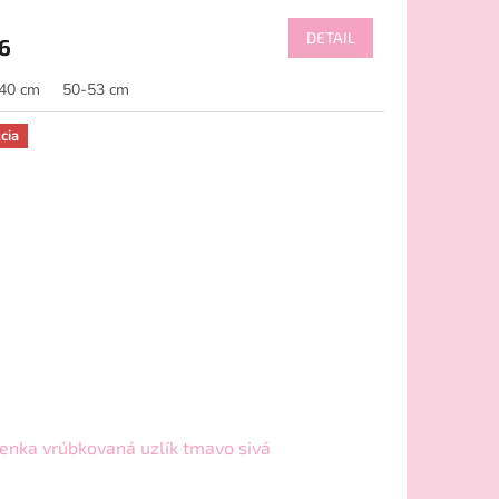
DETAIL
6
40 cm
50-53 cm
cia
enka vrúbkovaná uzlík tmavo sivá