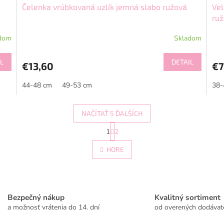
Čelenka vrúbkovaná uzlík jemná slabo ružová
Vel
ru
dom
Skladom
L
DETAIL
€13,60
€7
44-48 cm
49-53 cm
38-
NAČÍTAŤ 5 ĎALŠÍCH
S
1
2
O
t
r
v
HORE
á
l
n
á
k
d
o
a
v
c
a
Bezpečný nákup
Kvalitný sortiment
i
n
a možnosť vrátenia do 14. dní
od overených dodávat
e
i
e
p