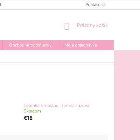
PLATBA
OBCHODNÉ PODMIENKY
Prihlásenie
REKLAMAČNÉ PODMIENKY
NÁKUPNÝ
Prázdny košík
KOŠÍK
Obchodné podmienky
Moja objednávka
Čelenka s mašlou - jemná ružová
Skladom
€16