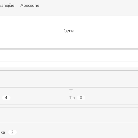
vanejšie
Abecedne
Cena
a
4
Tip
0
ska
2