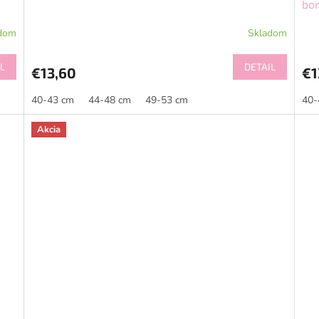
bo
dom
Skladom
L
DETAIL
€13,60
€1
40-43 cm
44-48 cm
49-53 cm
40-
Akcia