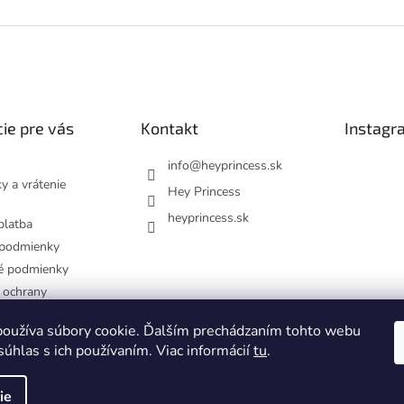
r
v
k
y
v
ý
p
ie pre vás
Kontakt
Instagr
i
s
u
info
@
heyprincess.sk
y a vrátenie
Hey Princess
heyprincess.sk
platba
podmienky
é podmienky
 ochrany
dajov
oužíva súbory cookie. Ďalším prechádzaním tohto webu
návka
Sled
súhlas s ich používaním. Viac informácií
tu
.
ie