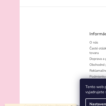
Z
á
p
ä
t
Informác
i
e
O nás
Časté otázk
tovaru
Doprava a 
Obchodné 
Reklamačn
Podmienky
osobných ú
Tento web p
Moja objed
vyjadrujete 
Nastaven
Copyright 2026
Hey Princess
. Všetky práva vyhradené.