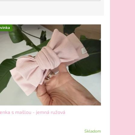
vinka
enka s mašlou - jemná ružová
Skladom