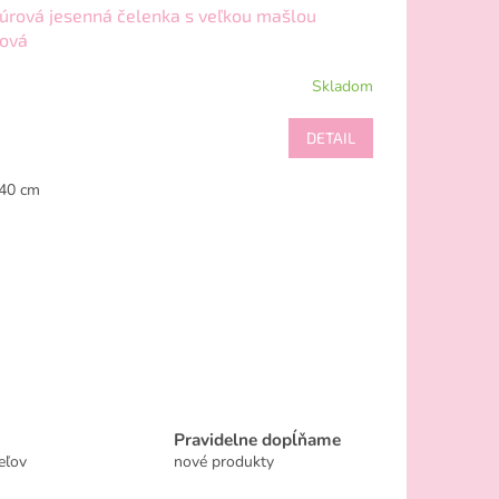
úrová jesenná čelenka s veľkou mašlou
žová
Skladom
DETAIL
40 cm
Pravidelne dopĺňame
eľov
nové produkty