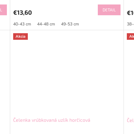
L
DETAIL
€13,60
€1
40-43 cm
44-48 cm
49-53 cm
38-
Akcia
Ak
Čelenka vrúbkovaná uzlík horčicová
Čel