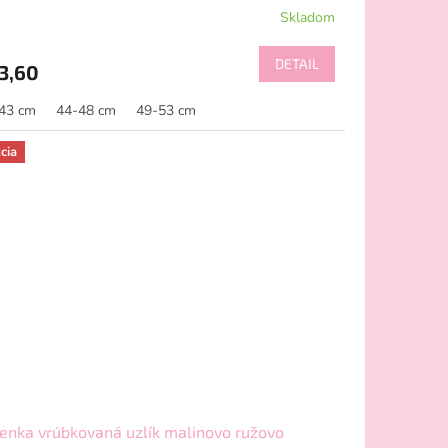
Skladom
DETAIL
3,60
43 cm
44-48 cm
49-53 cm
cia
enka vrúbkovaná uzlík malinovo ružovo