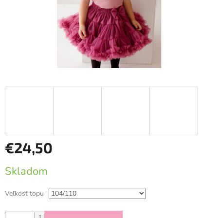
€24,50
Jednotková
Skladom
cena:
Veľkosť topu