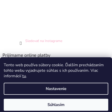
Sledovať na Instagrame
Prijímame online platby
Tento web používa súbory cookie. Ďalším prechádzaním
tohto webu vyjadrujete súhlas s ich používaním. Viac
informácií
tu
.
Nastavenie
Vytvoril Shoptet
Súhlasím
Copyright 2026
Hey Princess
. Všetky práva vyhradené.
Doprava zdarma pri nákupe nad 70 EUR - pre SR