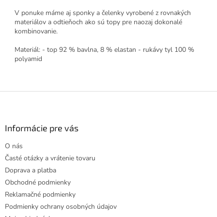
V ponuke máme aj sponky a čelenky vyrobené z rovnakých
materiálov a odtieňoch ako sú topy pre naozaj dokonalé
kombinovanie.
Materiál: - top 92 % bavlna, 8 % elastan - rukávy tyl 100 %
polyamid
Z
á
p
ä
Informácie pre vás
t
O nás
i
Časté otázky a vrátenie tovaru
e
Doprava a platba
Obchodné podmienky
Reklamačné podmienky
Podmienky ochrany osobných údajov