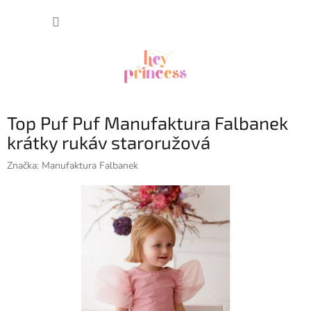
Prejsť
NÁKUP
na
obsah
KOŠÍK
Top Puf Puf Manufaktura Falbanek
krátky rukáv staroružová
Značka:
Manufaktura Falbanek