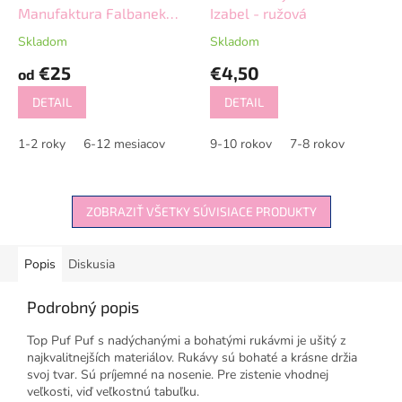
Manufaktura Falbanek
Izabel - ružová
čierna
Skladom
Skladom
€25
€4,50
od
DETAIL
DETAIL
1-2 roky
6-12 mesiacov
9-10 rokov
7-8 rokov
ZOBRAZIŤ VŠETKY SÚVISIACE PRODUKTY
Popis
Diskusia
Podrobný popis
Top Puf Puf s nadýchanými a bohatými rukávmi je ušitý z
najkvalitnejších materiálov. Rukávy sú bohaté a krásne držia
svoj tvar. Sú príjemné na nosenie. Pre zistenie vhodnej
veľkosti, viď veľkostnú tabuľku.