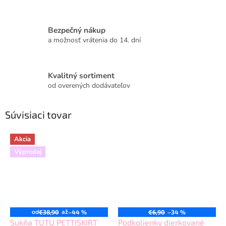
Bezpečný nákup
a možnosť vrátenia do 14. dní
Kvalitný sortiment
od overených dodávateľov
Súvisiaci tovar
Akcia
Výpredaj
od
až
€38,90
–44 %
€6,90
–34 %
Sukňa TUTU PETTISKIRT
Podkolienky dierkované