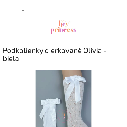
Prejsť
NÁKUP
na
obsah
KOŠÍK
Podkolienky dierkované Olívia -
biela