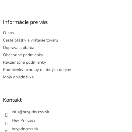
Z
á
p
ä
Informácie pre vás
t
O nás
i
Časté otázky a vrátenie tovaru
e
Doprava a platba
Obchodné podmienky
Reklamačné podmienky
Podmienky ochrany osobných údajov
Moja objednávka
Kontakt
info
@
heyprincess.sk
Hey Princess
heyprincess.sk