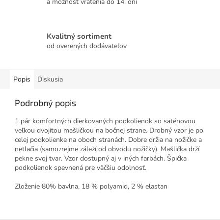
a možnosť vrátenia do 14. dní
Kvalitný sortiment
od overených dodávateľov
Popis
Diskusia
Podrobný popis
1 pár komfortných dierkovaných podkolienok so saténovou
veľkou dvojitou mašličkou na bočnej strane. Drobný vzor je po
celej podkolienke na oboch stranách. Dobre držia na nožičke a
netlačia (samozrejme záleží od obvodu nožičky). Mašlička drží
pekne svoj tvar. Vzor dostupný aj v iných farbách. Špička
podkolienok spevnená pre väčšiu odolnosť.
Zloženie 80% bavlna, 18 % polyamid, 2 % elastan