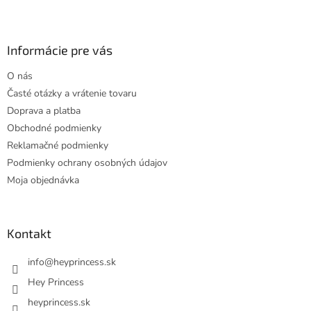
Z
á
p
ä
Informácie pre vás
t
O nás
i
Časté otázky a vrátenie tovaru
e
Doprava a platba
Obchodné podmienky
Reklamačné podmienky
Podmienky ochrany osobných údajov
Moja objednávka
Kontakt
info
@
heyprincess.sk
Hey Princess
heyprincess.sk