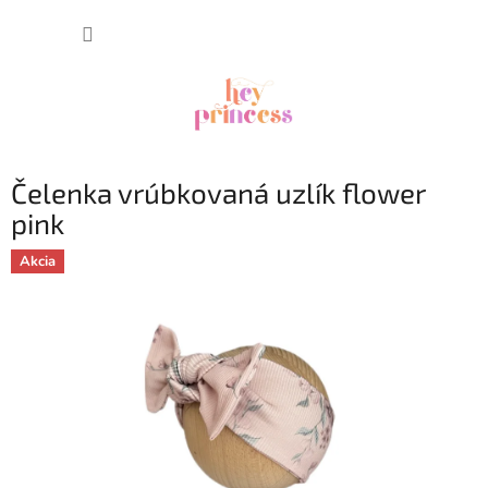
Prejsť
NÁKUP
na
obsah
KOŠÍK
Čelenka vrúbkovaná uzlík flower
pink
Akcia