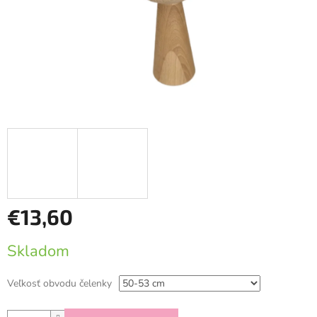
€13,60
Jednotková
Skladom
cena:
Veľkosť obvodu čelenky