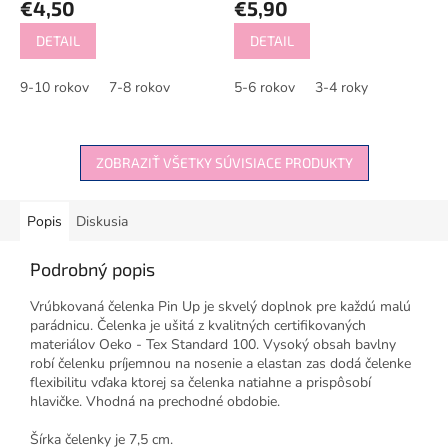
€4,50
€5,90
DETAIL
DETAIL
9-10 rokov
7-8 rokov
5-6 rokov
3-4 roky
ZOBRAZIŤ VŠETKY SÚVISIACE PRODUKTY
Popis
Diskusia
Podrobný popis
Vrúbkovaná čelenka Pin Up je skvelý doplnok pre každú malú
parádnicu. Čelenka je ušitá z kvalitných certifikovaných
materiálov Oeko - Tex Standard 100. Vysoký obsah bavlny
robí čelenku príjemnou na nosenie a elastan zas dodá čelenke
flexibilitu vďaka ktorej sa čelenka natiahne a prispôsobí
hlavičke. Vhodná na prechodné obdobie.
Šírka čelenky je 7,5 cm.