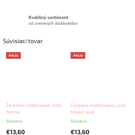
Kvalitný sortiment
od overených dodávateľov
Súvisiaci tovar
Akcia
Akcia
Čelenka vrúbkovaná uzlík
Čelenka vrúbkovaná uzlík
čierna
tmavo sivá
Skladom
Skladom
€13,60
€13,60