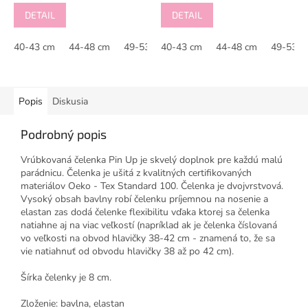
DETAIL
DETAIL
40-43 cm
44-48 cm
49-53 cm
40-43 cm
44-48 cm
49-53 c
Popis
Diskusia
Podrobný popis
Vrúbkovaná čelenka Pin Up je skvelý doplnok pre každú malú
parádnicu. Čelenka je ušitá z kvalitných certifikovaných
materiálov Oeko - Tex Standard 100. Čelenka je dvojvrstvová.
Vysoký obsah bavlny robí čelenku príjemnou na nosenie a
elastan zas dodá čelenke flexibilitu vďaka ktorej sa čelenka
natiahne aj na viac veľkostí (napríklad ak je čelenka číslovaná
vo veľkosti na obvod hlavičky 38-42 cm - znamená to, že sa
vie natiahnuť od obvodu hlavičky 38 až po 42 cm).
Šírka čelenky je 8 cm.
Zloženie: bavlna, elastan