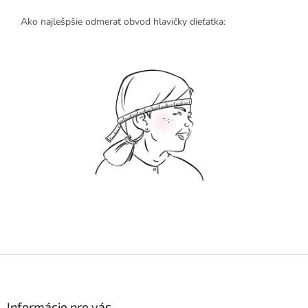
Ako najlešpšie odmerať obvod hlavičky dieťatka:
Z
á
p
ä
Informácie pre vás