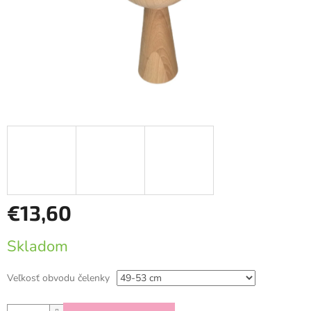
€13,60
Jednotková
Skladom
cena:
Veľkosť obvodu čelenky