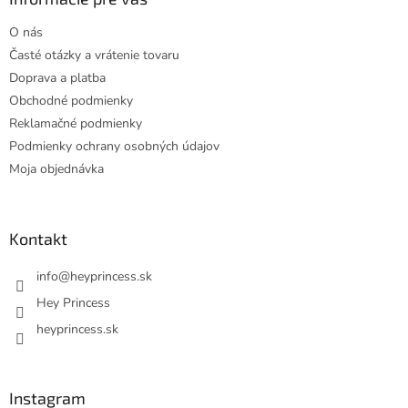
t
O nás
i
Časté otázky a vrátenie tovaru
e
Doprava a platba
Obchodné podmienky
Reklamačné podmienky
Podmienky ochrany osobných údajov
Moja objednávka
Kontakt
info
@
heyprincess.sk
Hey Princess
heyprincess.sk
Instagram