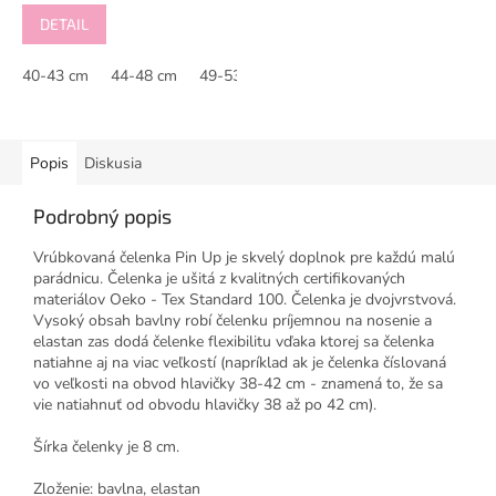
DETAIL
40-43 cm
44-48 cm
49-53 cm
Popis
Diskusia
Podrobný popis
Vrúbkovaná čelenka Pin Up je skvelý doplnok pre každú malú
parádnicu. Čelenka je ušitá z kvalitných certifikovaných
materiálov Oeko - Tex Standard 100. Čelenka je dvojvrstvová.
Vysoký obsah bavlny robí čelenku príjemnou na nosenie a
elastan zas dodá čelenke flexibilitu vďaka ktorej sa čelenka
natiahne aj na viac veľkostí (napríklad ak je čelenka číslovaná
vo veľkosti na obvod hlavičky 38-42 cm - znamená to, že sa
vie natiahnuť od obvodu hlavičky 38 až po 42 cm).
Šírka čelenky je 8 cm.
Zloženie: bavlna, elastan