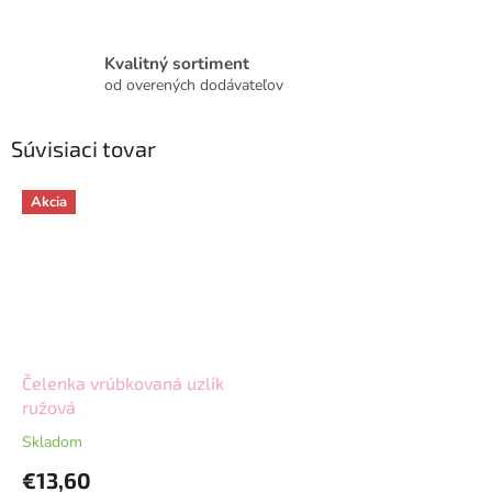
Kvalitný sortiment
od overených dodávateľov
Súvisiaci tovar
Akcia
Čelenka vrúbkovaná uzlík
ružová
Skladom
€13,60