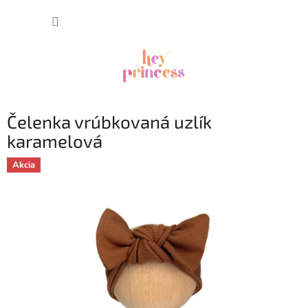
Prejsť
NÁKUP
na
obsah
KOŠÍK
Čelenka vrúbkovaná uzlík
karamelová
Akcia