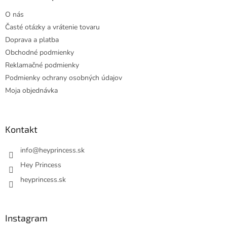
t
O nás
i
Časté otázky a vrátenie tovaru
e
Doprava a platba
Obchodné podmienky
Reklamačné podmienky
Podmienky ochrany osobných údajov
Moja objednávka
Kontakt
info
@
heyprincess.sk
Hey Princess
heyprincess.sk
Instagram