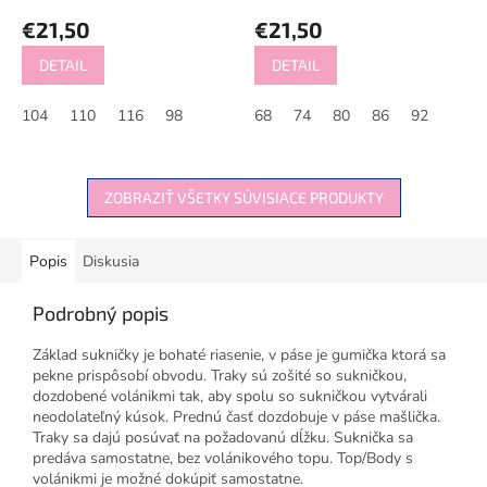
€21,50
€21,50
DETAIL
DETAIL
104
110
116
98
68
74
80
86
92
ZOBRAZIŤ VŠETKY SÚVISIACE PRODUKTY
Popis
Diskusia
Podrobný popis
Základ sukničky je bohaté riasenie, v páse je gumička ktorá sa
pekne prispôsobí obvodu. Traky sú zošité so sukničkou,
dozdobené volánikmi tak, aby spolu so sukničkou vytvárali
neodolateľný kúsok. Prednú časť dozdobuje v páse mašlička.
Traky sa dajú posúvať na požadovanú dĺžku. Suknička sa
predáva samostatne, bez volánikového topu. Top/Body s
volánikmi je možné dokúpiť samostatne.