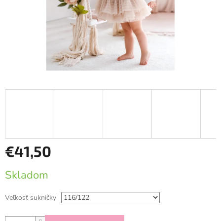
€41,50
Jednotková
Skladom
cena:
Veľkosť sukničky