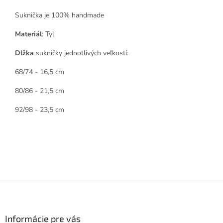
Suknička je 100% handmade
Materiál
: Tyl
Dlžka
sukničky jednotlivých veľkostí:
68/74 - 16,5 cm
80/86 - 21,5 cm
92/98 - 23,5 cm
Z
á
p
ä
Informácie pre vás