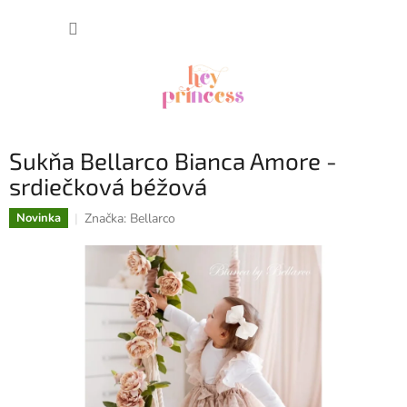
Prejsť
NÁKUP
na
obsah
KOŠÍK
Sukňa Bellarco Bianca Amore -
srdiečková béžová
Značka:
Bellarco
Novinka