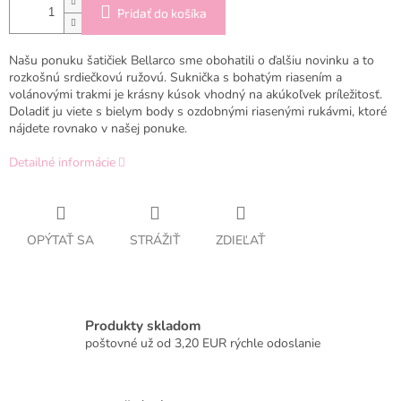
Pridať do košíka
Našu ponuku šatičiek Bellarco sme obohatili o ďalšiu novinku a to
rozkošnú srdiečkovú ružovú. Suknička s bohatým riasením a
volánovými trakmi je krásny kúsok vhodný na akúkoľvek príležitosť.
Doladiť ju viete s bielym body s ozdobnými riasenými rukávmi, ktoré
nájdete rovnako v našej ponuke.
Detailné informácie
OPÝTAŤ SA
STRÁŽIŤ
ZDIEĽAŤ
Produkty skladom
poštovné už od 3,20 EUR rýchle odoslanie