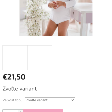
€21,50
Jednotková
Zvoľte variant
cena:
Veľkosť topu