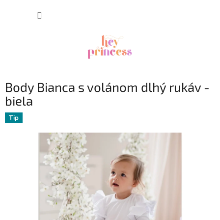
Prejsť
NÁKUP
na
obsah
KOŠÍK
Body Bianca s volánom dlhý rukáv -
biela
Tip