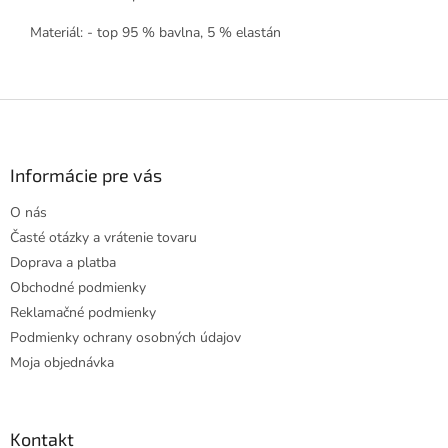
Materiál: - top 95 % bavlna, 5 % elastán
Z
á
p
ä
Informácie pre vás
t
O nás
i
Časté otázky a vrátenie tovaru
e
Doprava a platba
Obchodné podmienky
Reklamačné podmienky
Podmienky ochrany osobných údajov
Moja objednávka
Kontakt