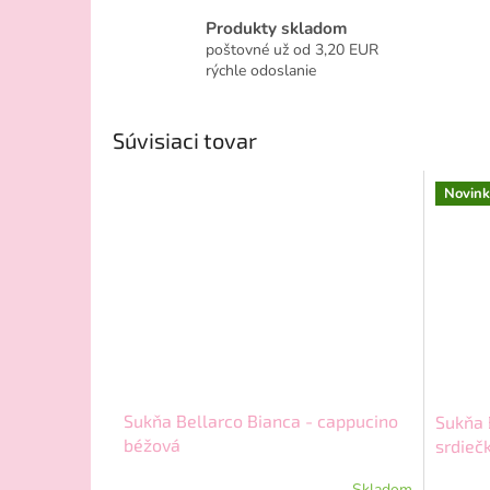
Produkty skladom
poštovné už od 3,20 EUR
rýchle odoslanie
Súvisiaci tovar
Novink
Sukňa Bellarco Bianca - cappucino
Sukňa 
béžová
srdieč
Skladom