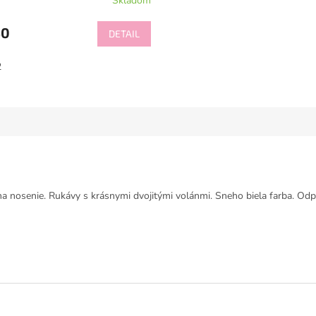
Skladom
50
DETAIL
2
ý na nosenie. Rukávy s krásnymi dvojitými volánmi. Sneho biela farba. O