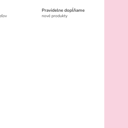
Pravidelne dopĺňame
eľov
nové produkty