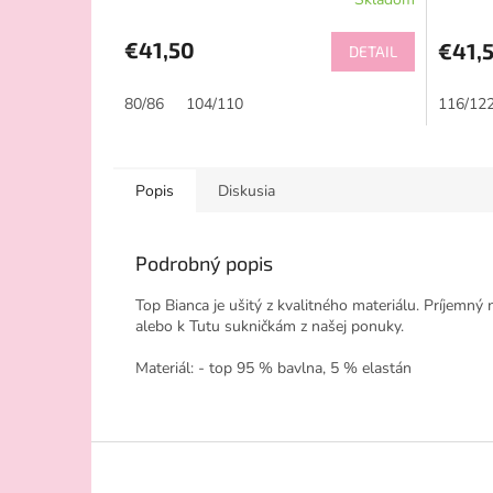
€41,50
€41,
DETAIL
80/86
104/110
116/12
Popis
Diskusia
Podrobný popis
Top Bianca je ušitý z kvalitného materiálu. Príjemn
alebo k Tutu sukničkám z našej ponuky.
Materiál: - top 95 % bavlna, 5 % elastán
Z
á