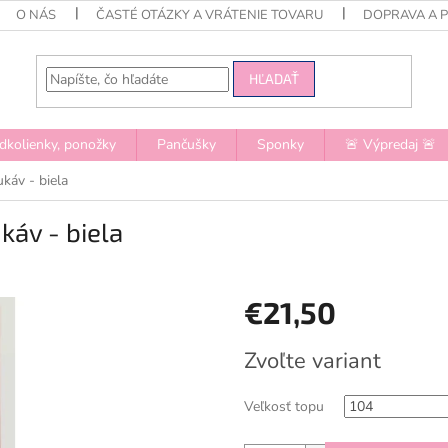
O NÁS
ČASTÉ OTÁZKY A VRÁTENIE TOVARU
DOPRAVA A 
HĽADAŤ
dkolienky, ponožky
Pančušky
Sponky
🚨 Výpredaj 🚨
káv - biela
káv - biela
€21,50
Jednotková
Zvoľte variant
cena:
Veľkosť topu