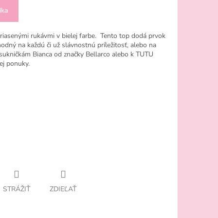
íka
riasenými rukávmi v bielej farbe. Tento top dodá prvok
odný na každú či už slávnostnú príležitosť, alebo na
 sukničkám Bianca od značky Bellarco alebo k TUTU
ej ponuky.
STRÁŽIŤ
ZDIEĽAŤ