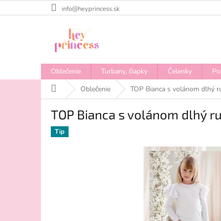
Prejsť
info@heyprincess.sk
na
obsah
Oblečenie
Turbany, čiapky
Čelenky
Po
Domov
Oblečenie
TOP Bianca s volánom dlhý ru
TOP Bianca s volánom dlhý ru
Tip