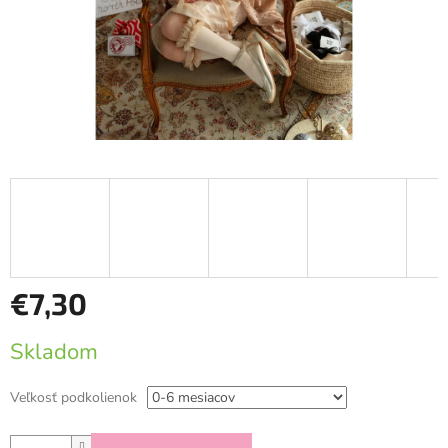
€7,30
Jednotková
Skladom
cena:
Veľkosť podkolienok