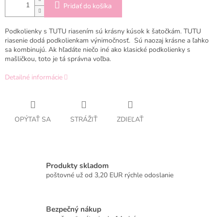
Pridať do košíka
Podkolienky s TUTU riasením sú krásny kúsok k šatočkám. TUTU
riasenie dodá podkolienkam výnimočnosť. Sú naozaj krásne a ľahko
sa kombinujú. Ak hľadáte niečo iné ako klasické podkolienky s
mašličkou, toto je tá správna voľba.
Detailné informácie
OPÝTAŤ SA
STRÁŽIŤ
ZDIEĽAŤ
Produkty skladom
poštovné už od 3,20 EUR rýchle odoslanie
Bezpečný nákup