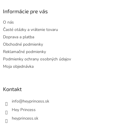
p
ä
Informácie pre vás
t
O nás
i
Časté otázky a vrátenie tovaru
e
Doprava a platba
Obchodné podmienky
Reklamačné podmienky
Podmienky ochrany osobných údajov
Moja objednávka
Kontakt
info
@
heyprincess.sk
Hey Princess
heyprincess.sk