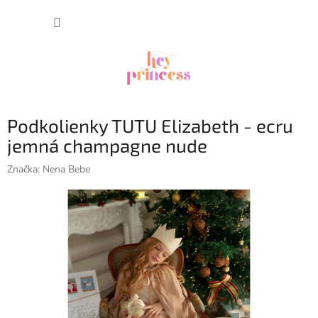
Prejsť
NÁKUP
na
obsah
KOŠÍK
Podkolienky TUTU Elizabeth - ecru
jemná champagne nude
Značka:
Nena Bebe