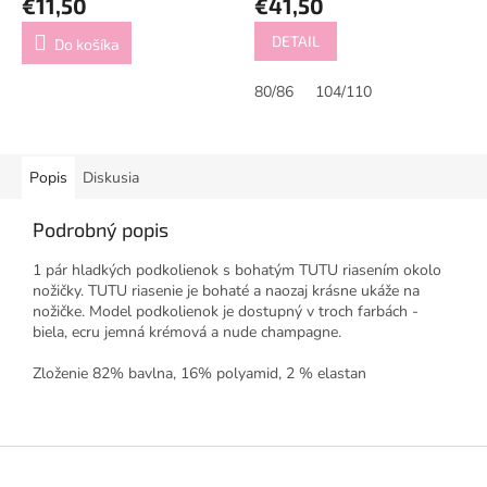
€11,50
€41,50
DETAIL
Do košíka
80/86
104/110
Popis
Diskusia
Podrobný popis
1 pár hladkých podkolienok s bohatým TUTU riasením okolo
nožičky. TUTU riasenie je bohaté a naozaj krásne ukáže na
nožičke. Model podkolienok je dostupný v troch farbách -
biela, ecru jemná krémová a nude champagne.
Zloženie 82% bavlna, 16% polyamid, 2 % elastan
Z
á