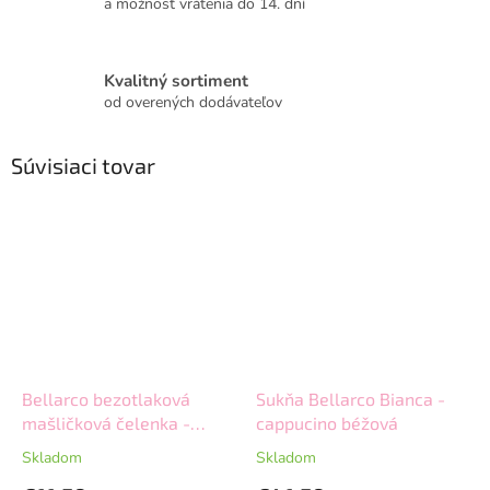
a možnosť vrátenia do 14. dní
Kvalitný sortiment
od overených dodávateľov
Súvisiaci tovar
Bellarco bezotlaková
Sukňa Bellarco Bianca -
mašličková čelenka -
cappucino béžová
béžová
Skladom
Skladom