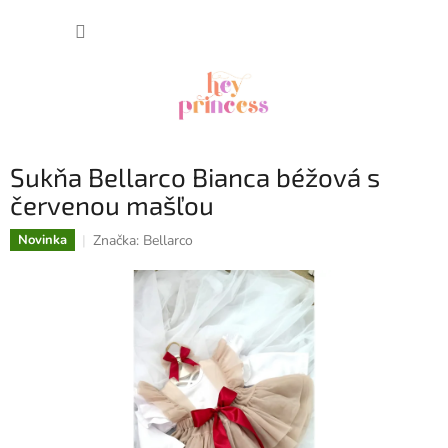
Prejsť
NÁKUP
na
obsah
KOŠÍK
Sukňa Bellarco Bianca béžová s
červenou mašľou
Značka:
Bellarco
Novinka