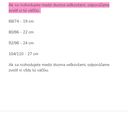
Ak sa rozhodujete medzi dvoma veľkosťami, odporúčame
zvoliť si tú väčšiu.
68/74 - 19 cm
80/86 - 22 cm
92/98 - 24 cm
104/110 - 27 cm
Ak sa rozhodujete medzi dvoma veľkosťami, odporúčame
zvoliť si vždy tú väčšiu.
Z
á
p