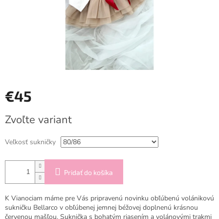
€45
Jednotková
Zvoľte variant
cena:
Veľkosť sukničky
Pridať do košíka
K Vianociam máme pre Vás pripravenú novinku obľúbenú volánikovú
sukničku Bellarco v obľúbenej jemnej béžovej doplnenú krásnou
červenou mašľou. Suknička s bohatým riasením a volánovými trakmi