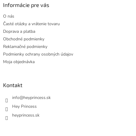
ä
Informácie pre vás
t
O nás
i
Časté otázky a vrátenie tovaru
e
Doprava a platba
Obchodné podmienky
Reklamačné podmienky
Podmienky ochrany osobných údajov
Moja objednávka
Kontakt
info
@
heyprincess.sk
Hey Princess
heyprincess.sk