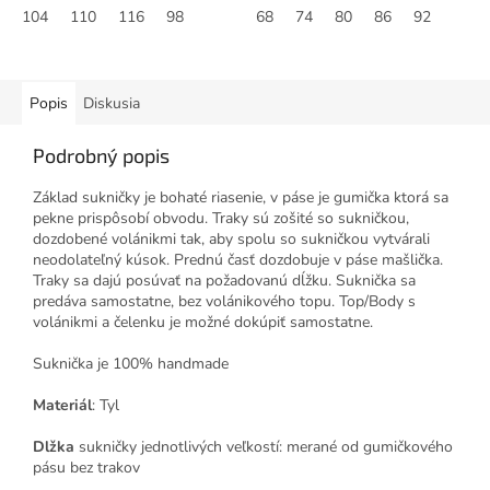
104
110
116
98
68
74
80
86
92
Popis
Diskusia
Podrobný popis
Základ sukničky je bohaté riasenie, v páse je gumička ktorá sa
pekne prispôsobí obvodu. Traky sú zošité so sukničkou,
dozdobené volánikmi tak, aby spolu so sukničkou vytvárali
neodolateľný kúsok. Prednú časť dozdobuje v páse mašlička.
Traky sa dajú posúvať na požadovanú dĺžku. Suknička sa
predáva samostatne, bez volánikového topu. Top/Body s
volánikmi a čelenku je možné dokúpiť samostatne.
Suknička je 100% handmade
Materiál
: Tyl
Dlžka
sukničky jednotlivých veľkostí: merané od gumičkového
pásu bez trakov