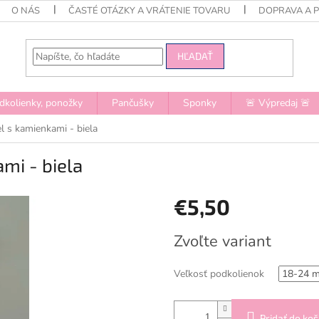
O NÁS
ČASTÉ OTÁZKY A VRÁTENIE TOVARU
DOPRAVA A 
HĽADAŤ
dkolienky, ponožky
Pančušky
Sponky
🚨 Výpredaj 🚨
 s kamienkami - biela
mi - biela
€5,50
Jednotková
Zvoľte variant
cena:
Veľkosť podkolienok
Pridať do koš