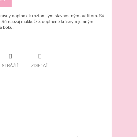
krásny doplnok k roztomilým slavnostným outfitom. Sú
 Sú naozaj makkučké, doplnené krásnym jemným
a boku.
STRÁŽIŤ
ZDIEĽAŤ