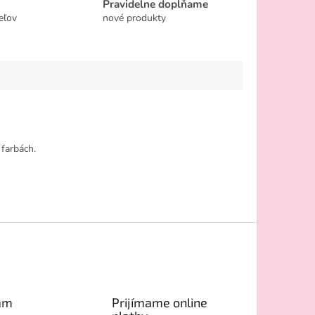
Pravidelne dopĺňame
eľov
nové produkty
farbách.
am
Prijímame online