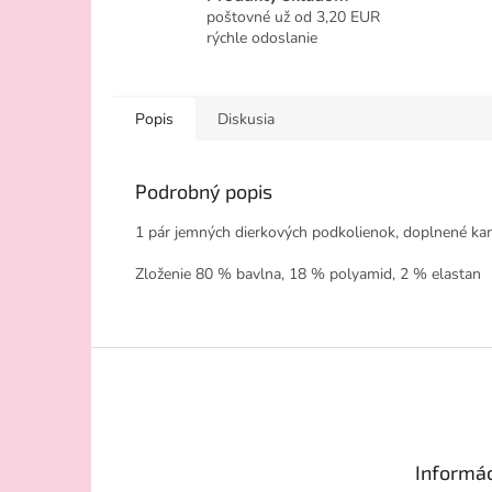
poštovné už od 3,20 EUR
rýchle odoslanie
Popis
Diskusia
Podrobný popis
1 pár jemných dierkových podkolienok, doplnené kam
Zloženie 80 % bavlna, 18 % polyamid, 2 % elastan
Z
á
p
ä
t
Informác
i