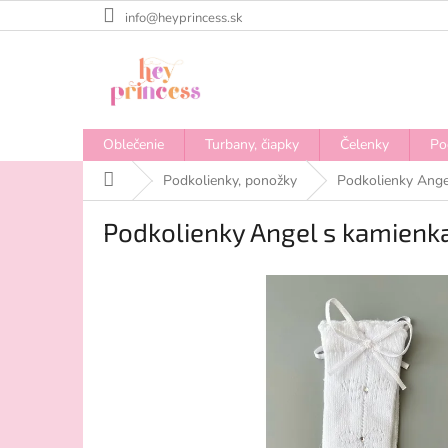
Prejsť
info@heyprincess.sk
na
obsah
Oblečenie
Turbany, čiapky
Čelenky
Po
Domov
Podkolienky, ponožky
Podkolienky Angel
Podkolienky Angel s kamienka