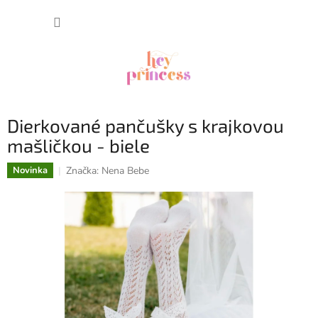
Prejsť
NÁKUP
na
obsah
KOŠÍK
Dierkované pančušky s krajkovou
mašličkou - biele
Značka:
Nena Bebe
Novinka