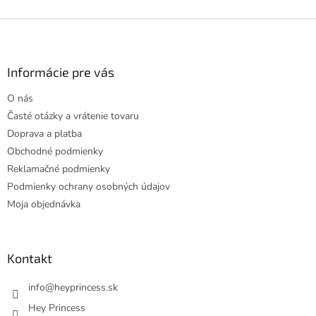
Z
á
p
ä
Informácie pre vás
t
O nás
i
Časté otázky a vrátenie tovaru
e
Doprava a platba
Obchodné podmienky
Reklamačné podmienky
Podmienky ochrany osobných údajov
Moja objednávka
Kontakt
info
@
heyprincess.sk
Hey Princess