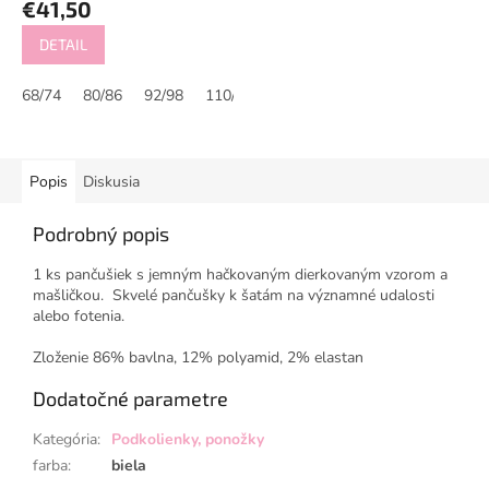
€41,50
DETAIL
68/74
80/86
92/98
110/116
Popis
Diskusia
Podrobný popis
1 ks pančušiek s jemným hačkovaným dierkovaným vzorom a
mašličkou. Skvelé pančušky k šatám na významné udalosti
alebo fotenia.
Zloženie 86% bavlna, 12% polyamid, 2% elastan
Dodatočné parametre
Kategória
:
Podkolienky, ponožky
farba
:
biela