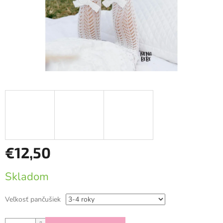
€12,50
Jednotková
Skladom
cena:
Veľkosť pančušiek