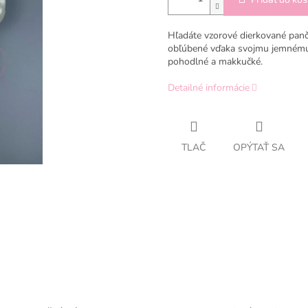
Hľadáte vzorové dierkované panč
obľúbené vďaka svojmu jemnému 
pohodlné a makkučké.
Detailné informácie
TLAČ
OPÝTAŤ SA