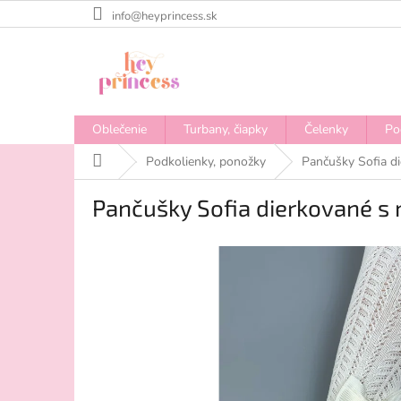
Prejsť
info@heyprincess.sk
na
obsah
Oblečenie
Turbany, čiapky
Čelenky
Po
Domov
Podkolienky, ponožky
Pančušky Sofia d
Pančušky Sofia dierkované s