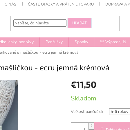
O NÁS
ČASTÉ OTÁZKY A VRÁTENIE TOVARU
DOPRAVA A 
HĽADAŤ
dkolienky, ponožky
Pančušky
Sponky
🚨 Výpredaj 🚨
ierkované s mašličkou - ecru jemná krémová
 mašličkou - ecru jemná krémová
€11,50
Jednotková
Skladom
cena:
Veľkosť pančušiek
Pridať do koš