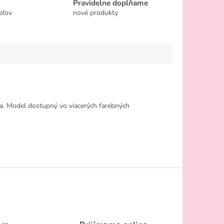
Pravidelne dopĺňame
eľov
nové produkty
a. Model dostupný vo viacerých farebných