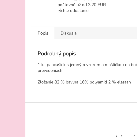
poštovné už od 3,20 EUR
rýchle odoslanie
Popis
Diskusia
Podrobný popis
1 ks pančušiek s jemným vzorom a mašličkou na boč
prevedeniach.
Zloženie 82 % bavlna 16% polyamid 2 % elastan
Z
á
p
ä
t