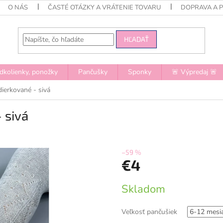
O NÁS
ČASTÉ OTÁZKY A VRÁTENIE TOVARU
DOPRAVA A 
HĽADAŤ
dkolienky, ponožky
Pančušky
Sponky
🚨 Výpredaj 🚨
ierkované - sivá
 sivá
–59 %
€4
Jednotková
Skladom
cena:
Veľkosť pančušiek