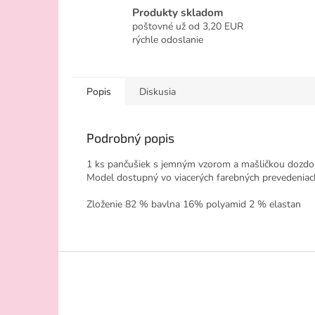
Produkty skladom
poštovné už od 3,20 EUR
rýchle odoslanie
Popis
Diskusia
Podrobný popis
1 ks pančušiek s jemným vzorom a mašličkou dozdobe
Model dostupný vo viacerých farebných prevedeniac
Zloženie 82 % bavlna 16% polyamid 2 % elastan
Z
á
p
ä