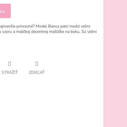
íka
jmenšie princezné? Model Bianca patrí medzi veľmi
zoru a maličkej decentnej mašličke na boku. Sú veľmi
STRÁŽIŤ
ZDIEĽAŤ