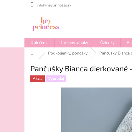
Prejsť
info@heyprincess.sk
na
obsah
Oblečenie
Turbany, čiapky
Čelenky
Po
Domov
Podkolienky, ponožky
Pančušky Bianca d
Pančušky Bianca dierkované -
Akcia
Výpredaj