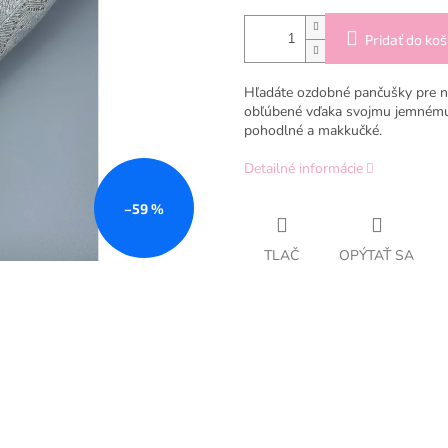
Pridať do koš
Hľadáte ozdobné pančušky pre na
obľúbené vďaka svojmu jemnému v
pohodlné a makkučké.
Detailné informácie
–59 %
TLAČ
OPÝTAŤ SA