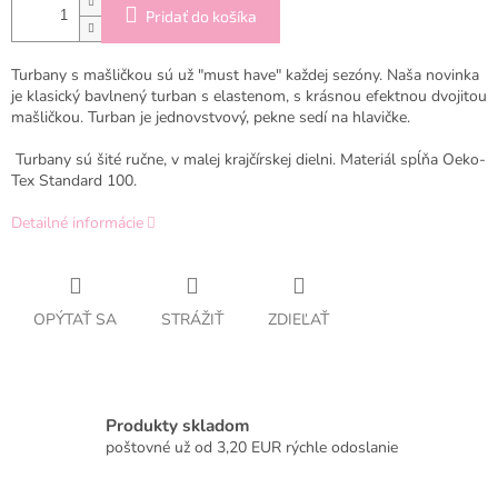
Pridať do košíka
Turbany s mašličkou sú už "must have" každej sezóny. Naša novinka
je klasický bavlnený turban s elastenom, s krásnou efektnou dvojitou
mašličkou. Turban je jednovstvový, pekne sedí na hlavičke.
Turbany sú šité ručne, v malej krajčírskej dielni. Materiál spĺňa
Oeko-
Tex Standard 100.
Detailné informácie
OPÝTAŤ SA
STRÁŽIŤ
ZDIEĽAŤ
Produkty skladom
poštovné už od 3,20 EUR rýchle odoslanie