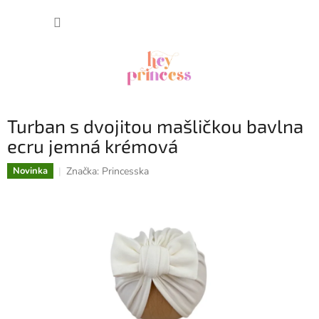
Prejsť
NÁKUP
na
obsah
KOŠÍK
Turban s dvojitou mašličkou bavlna
ecru jemná krémová
Značka:
Princesska
Novinka