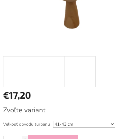
€17,20
Jednotková
Zvoľte variant
cena:
Veľkosť obvodu turbanu