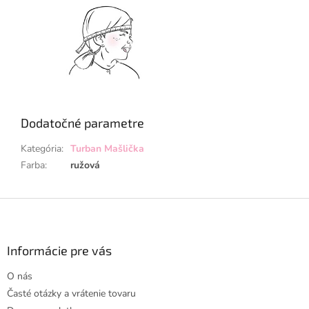
Dodatočné parametre
Kategória
:
Turban Mašlička
Farba
:
ružová
Z
á
p
ä
Informácie pre vás
t
O nás
i
Časté otázky a vrátenie tovaru
e