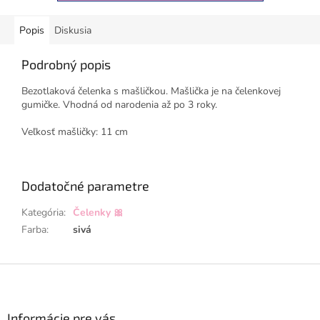
Popis
Diskusia
Podrobný popis
Bezotlaková čelenka s mašličkou. Mašlička je na čelenkovej
gumičke. Vhodná od narodenia až po 3 roky.
Veľkosť mašličky: 11 cm
Dodatočné parametre
Kategória
:
Čelenky 🎀
Farba
:
sivá
Z
á
p
ä
Informácie pre vás