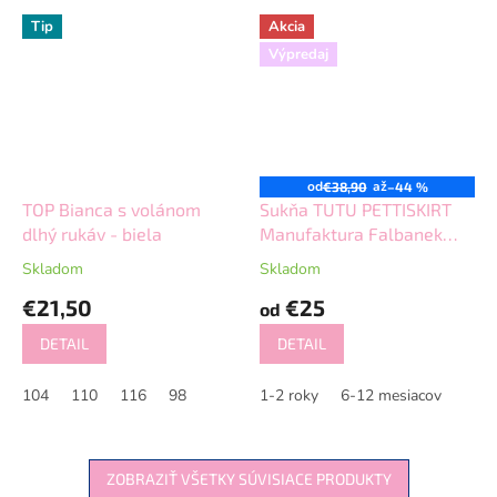
Tip
Akcia
Výpredaj
od
až
€38,90
–44 %
TOP Bianca s volánom
Sukňa TUTU PETTISKIRT
dlhý rukáv - biela
Manufaktura Falbanek
čierna
Skladom
Skladom
€21,50
€25
od
DETAIL
DETAIL
104
110
116
98
1-2 roky
6-12 mesiacov
ZOBRAZIŤ VŠETKY SÚVISIACE PRODUKTY