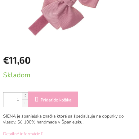
€11,60
Jednotková
Skladom
cena:
Pridať do košíka
SIENA je španielska značka ktorá sa špecializuje na doplnky do
vlasov. Sú 100% handmade v Španielsku.
Detailné informácie