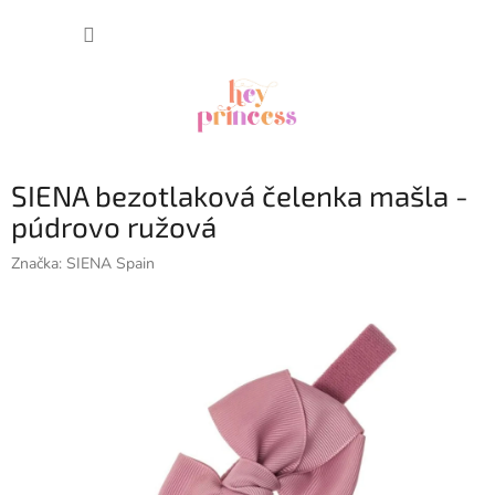
Prejsť
NÁKUP
na
obsah
KOŠÍK
SIENA bezotlaková čelenka mašla -
púdrovo ružová
Značka:
SIENA Spain