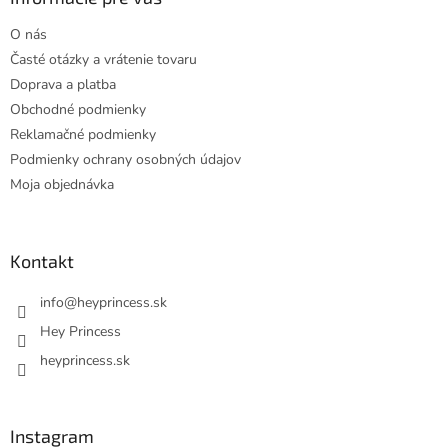
t
O nás
i
Časté otázky a vrátenie tovaru
e
Doprava a platba
Obchodné podmienky
Reklamačné podmienky
Podmienky ochrany osobných údajov
Moja objednávka
Kontakt
info
@
heyprincess.sk
Hey Princess
heyprincess.sk
Instagram