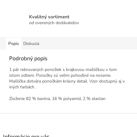
Kvalitný sortiment
od overených dodávateľov
Popis
Diskusia
Podrobný popis
1 pár rebrovaných ponožiek s krajkovou mašličkou v tom
istom odtieni. Ponožky sú veľmi pohodlné na nosenie.
Mašlička dotvára ponožkám krásny detail. Vzor dostupný aj v
iných farbách.
Zloženie 82 % bavlna, 16 % polyamid, 2 % elastan
Z
á
p
ä
Informácie pre vás