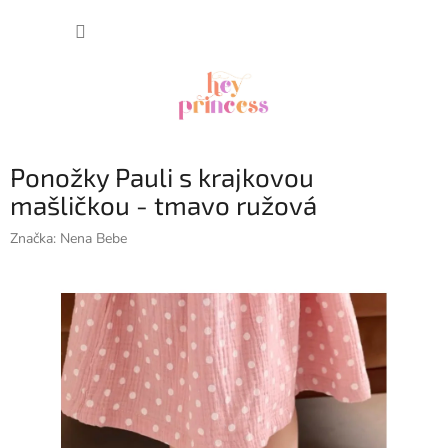
Prejsť
NÁKUP
na
obsah
KOŠÍK
Ponožky Pauli s krajkovou
mašličkou - tmavo ružová
Značka:
Nena Bebe