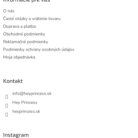
t
O nás
i
Časté otázky a vrátenie tovaru
e
Doprava a platba
Obchodné podmienky
Reklamačné podmienky
Podmienky ochrany osobných údajov
Moja objednávka
Kontakt
info
@
heyprincess.sk
Hey Princess
heyprincess.sk
Instagram