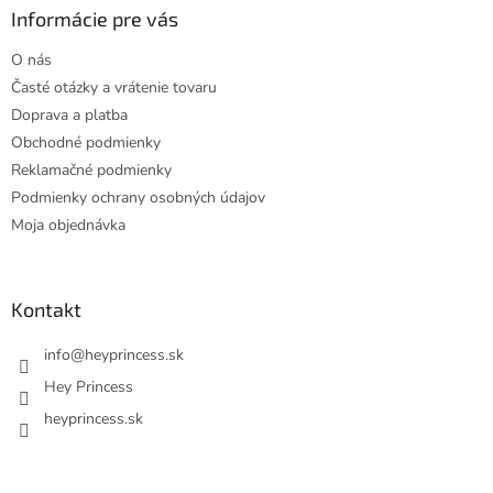
ä
Informácie pre vás
t
O nás
i
Časté otázky a vrátenie tovaru
e
Doprava a platba
Obchodné podmienky
Reklamačné podmienky
Podmienky ochrany osobných údajov
Moja objednávka
Kontakt
info
@
heyprincess.sk
Hey Princess
heyprincess.sk