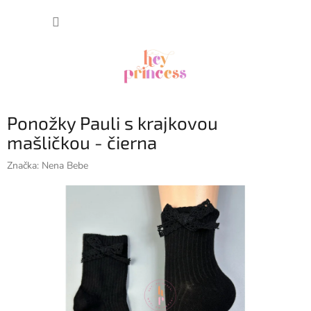
Prejsť
NÁKUP
na
obsah
KOŠÍK
Ponožky Pauli s krajkovou
mašličkou - čierna
Značka:
Nena Bebe