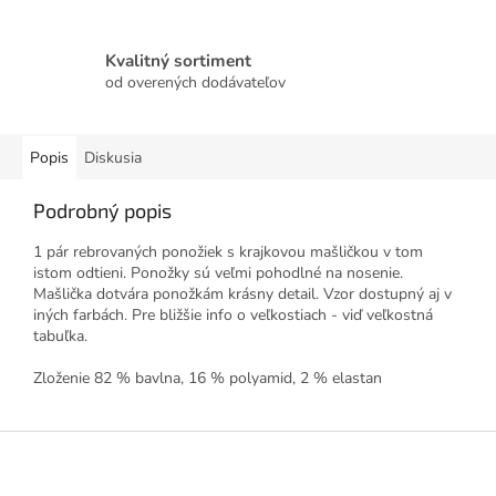
Kvalitný sortiment
od overených dodávateľov
Popis
Diskusia
Podrobný popis
1 pár rebrovaných ponožiek s krajkovou mašličkou v tom
istom odtieni. Ponožky sú veľmi pohodlné na nosenie.
Mašlička dotvára ponožkám krásny detail. Vzor dostupný aj v
iných farbách. Pre bližšie info o veľkostiach - viď veľkostná
tabuľka.
Zloženie 82 % bavlna, 16 % polyamid, 2 % elastan
Z
á
p