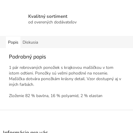
Kvalitný sortiment
od overených dodávateľov
Popis
Diskusia
Podrobný popis
1 pár rebrovaných ponožiek s krajkovou mašličkou v tom
istom odtieni. Ponožky sú veľmi pohodlné na nosenie.
Mašlička dotvára ponožkám krásny detail. Vzor dostupný aj v
iných farbách.
Zloženie 82 % bavlna, 16 % polyamid, 2 % elastan
Z
á
p
ä
Informácie pre vás