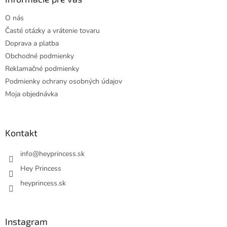
t
O nás
i
Časté otázky a vrátenie tovaru
e
Doprava a platba
Obchodné podmienky
Reklamačné podmienky
Podmienky ochrany osobných údajov
Moja objednávka
Kontakt
info
@
heyprincess.sk
Hey Princess
heyprincess.sk
Instagram