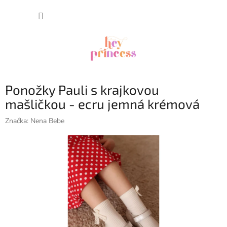
Prejsť
NÁKUP
na
obsah
KOŠÍK
Ponožky Pauli s krajkovou
mašličkou - ecru jemná krémová
Značka:
Nena Bebe