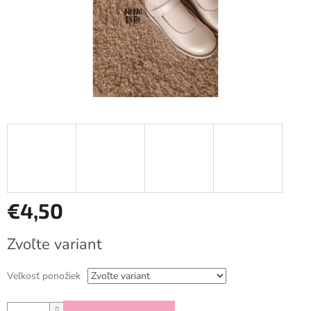
€4,50
Jednotková
Zvoľte variant
cena:
Veľkosť ponožiek