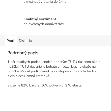
a možnosť vrátenia do 14. dní
Kvalitný sortiment
od overených dodávateľov
Popis
Diskusia
Podrobný popis
1 pár hladkých podkolienok s bohatým TUTU riasením okolo
nožičky. TUTU riasenie je bohaté a naozaj krásne ukáže na
nožičke. Model podkolienok je dostupný v dvoch farbách -
biela a ecru jemná krémová.
Zloženie 82% bavlna, 16% polyamid, 2 % elastan
Z
á