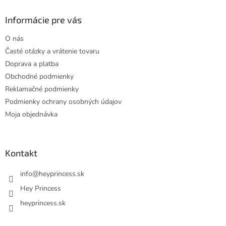
p
ä
Informácie pre vás
t
O nás
i
Časté otázky a vrátenie tovaru
e
Doprava a platba
Obchodné podmienky
Reklamačné podmienky
Podmienky ochrany osobných údajov
Moja objednávka
Kontakt
info
@
heyprincess.sk
Hey Princess
heyprincess.sk