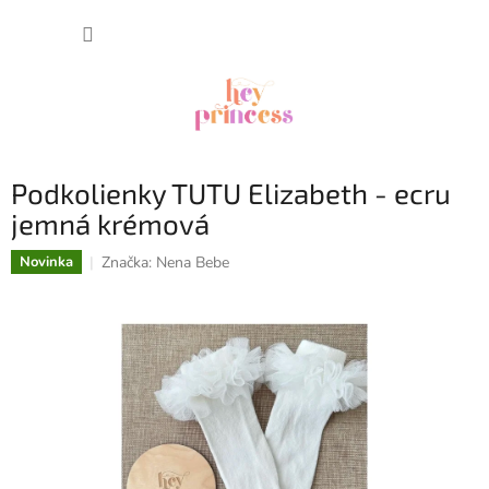
Prejsť
NÁKUP
na
obsah
KOŠÍK
Podkolienky TUTU Elizabeth - ecru
jemná krémová
Značka:
Nena Bebe
Novinka