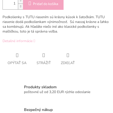
Pridať do košíka
Podkolienky s TUTU riasením sú krásny kúsok k šatočkám. TUTU
riasenie dodá podkolienkam výnimočnosť. Sú naozaj krásne a ľahko
sa kombinujú. Ak hľadáte niečo iné ako klasické podkolienky s
mašličkou, toto je tá správna voľba.
Detailné informácie
OPÝTAŤ SA
STRÁŽIŤ
ZDIEĽAŤ
Produkty skladom
poštovné už od 3,20 EUR rýchle odoslanie
Bezpečný nákup