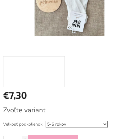
€7,30
Jednotková
Zvoľte variant
cena:
Veľkosť podkolienok