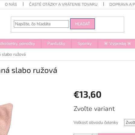
O NÁS
ČASTÉ OTÁZKY A VRÁTENIE TOVARU
DOPRAVA A 
HĽADAŤ
dkolienky, ponožky
Pančušky
Sponky
🚨 Výpredaj 🚨
á slabo ružová
mná slabo ružová
€13,60
Jednotková
Zvoľte variant
cena:
Veľkosť obvodu čelenky