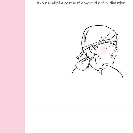
Ako najlešpšie odmerať obvod hlavičky dieťatka:
Z
á
p