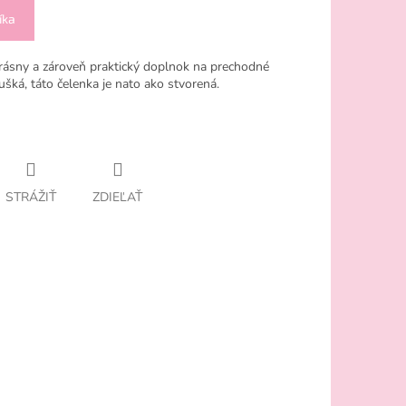
íka
krásny a zároveň praktický doplnok na prechodné
 ušká, táto čelenka je nato ako stvorená.
STRÁŽIŤ
ZDIEĽAŤ