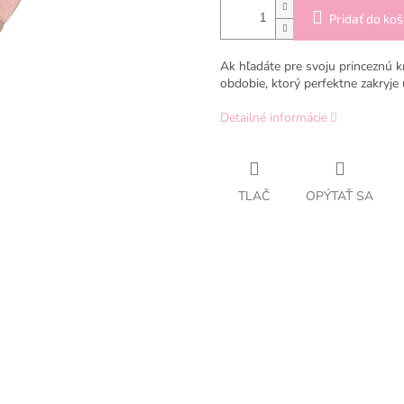
Pridať do koš
Ak hľadáte pre svoju princeznú 
obdobie, ktorý perfektne zakryje
Detailné informácie
TLAČ
OPÝTAŤ SA