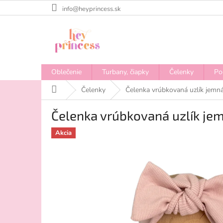
Prejsť
info@heyprincess.sk
na
obsah
Oblečenie
Turbany, čiapky
Čelenky
Po
Domov
Čelenky
Čelenka vrúbkovaná uzlík jemn
Čelenka vrúbkovaná uzlík je
Akcia