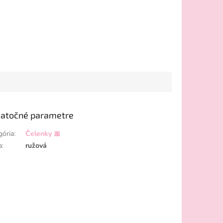
atočné parametre
gória
:
Čelenky 🎀
a
:
ružová