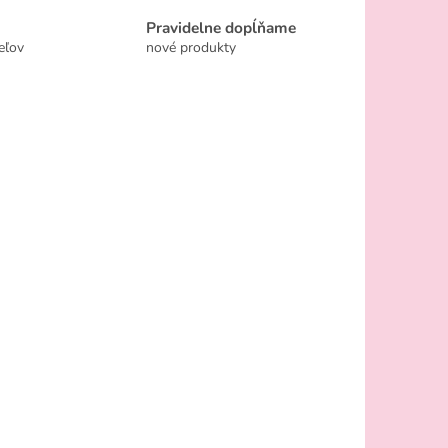
Pravidelne dopĺňame
eľov
nové produkty