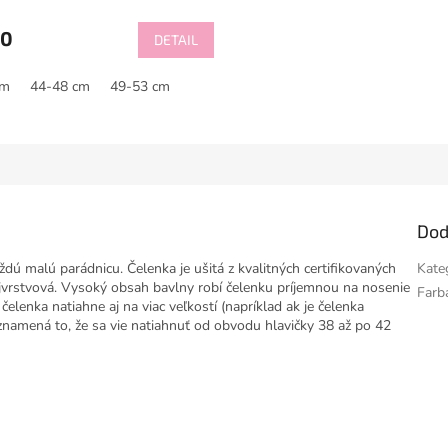
60
DETAIL
cm
44-48 cm
49-53 cm
Dod
dú malú parádnicu. Čelenka je ušitá z kvalitných certifikovaných
Kate
jvrstvová. Vysoký obsah bavlny robí čelenku príjemnou na nosenie
Farb
 čelenka natiahne aj na viac veľkostí (napríklad ak je čelenka
znamená to, že sa vie natiahnuť od obvodu hlavičky 38 až po 42