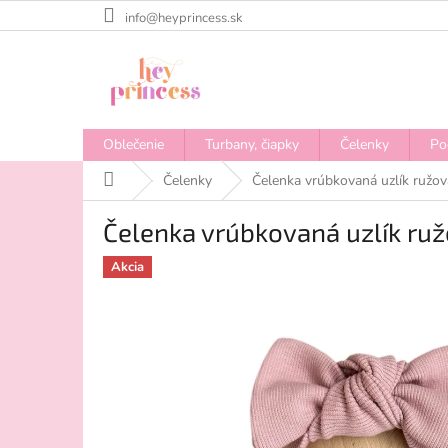
Prejsť
info@heyprincess.sk
na
obsah
Oblečenie
Turbany, čiapky
Čelenky
Po
Domov
Čelenky
Čelenka vrúbkovaná uzlík ružov
Čelenka vrúbkovaná uzlík ru
Akcia