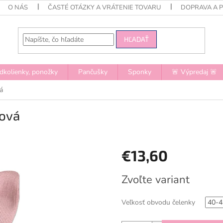
O NÁS
ČASTÉ OTÁZKY A VRÁTENIE TOVARU
DOPRAVA A 
HĽADAŤ
dkolienky, ponožky
Pančušky
Sponky
🚨 Výpredaj 🚨
á
žová
€13,60
Jednotková
Zvoľte variant
cena:
Veľkosť obvodu čelenky