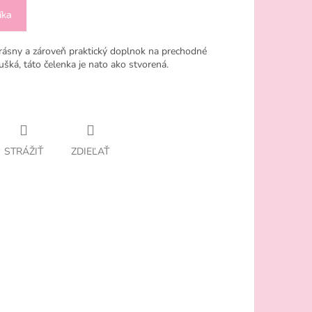
íka
krásny a zároveň praktický doplnok na prechodné
 ušká, táto čelenka je nato ako stvorená.
STRÁŽIŤ
ZDIEĽAŤ