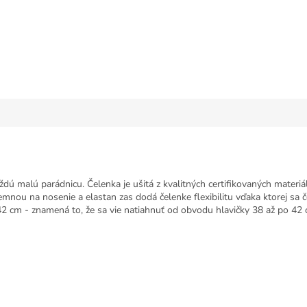
dú malú parádnicu. Čelenka je ušitá z kvalitných certifikovaných materi
nou na nosenie a elastan zas dodá čelenke flexibilitu vďaka ktorej sa čel
42 cm - znamená to, že sa vie natiahnuť od obvodu hlavičky 38 až po 42 