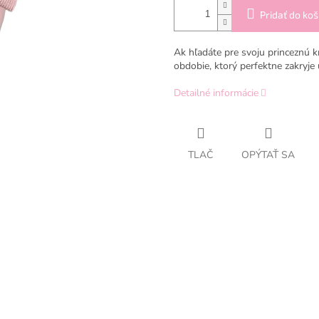
Pridať do koš
Ak hľadáte pre svoju princeznú 
obdobie, ktorý perfektne zakryje
Detailné informácie
TLAČ
OPÝTAŤ SA