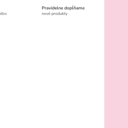
Pravidelne dopĺňame
eľov
nové produkty