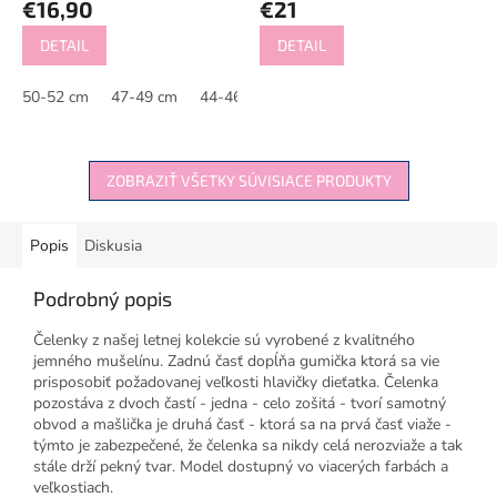
€16,90
€21
DETAIL
DETAIL
50-52 cm
47-49 cm
44-46 cm
41-43 cm
ZOBRAZIŤ VŠETKY SÚVISIACE PRODUKTY
Popis
Diskusia
Podrobný popis
Čelenky z našej letnej kolekcie sú vyrobené z kvalitného
jemného mušelínu. Zadnú časť dopĺňa gumička ktorá sa vie
prisposobiť požadovanej veľkosti hlavičky dieťatka. Čelenka
pozostáva z dvoch častí - jedna - celo zošitá - tvorí samotný
obvod a mašlička je druhá časť - ktorá sa na prvá časť viaže -
týmto je zabezpečené, že čelenka sa nikdy celá nerozviaže a tak
stále drží pekný tvar. Model dostupný vo viacerých farbách a
veľkostiach.