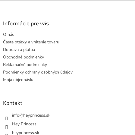
Z
á
p
ä
Informácie pre vás
t
O nás
i
Časté otázky a vrátenie tovaru
e
Doprava a platba
Obchodné podmienky
Reklamačné podmienky
Podmienky ochrany osobných údajov
Moja objednávka
Kontakt
info
@
heyprincess.sk
Hey Princess
heyprincess.sk