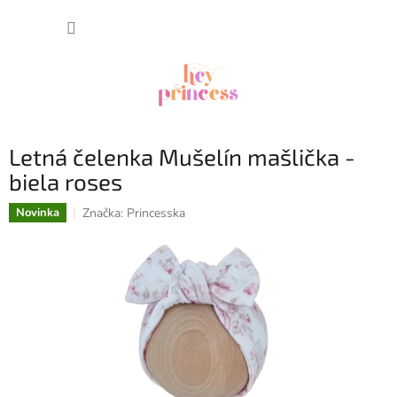
Prejsť
NÁKUP
na
obsah
KOŠÍK
Letná čelenka Mušelín mašlička -
biela roses
Značka:
Princesska
Novinka