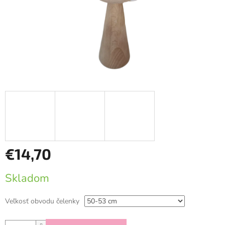
€14,70
Jednotková
Skladom
cena:
Veľkosť obvodu čelenky