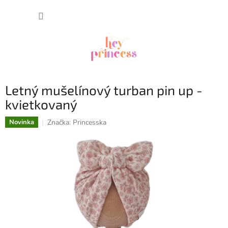
Prejsť
NÁKUP
na
obsah
KOŠÍK
Letný mušelínový turban pin up -
kvietkovaný
Značka:
Princesska
Novinka