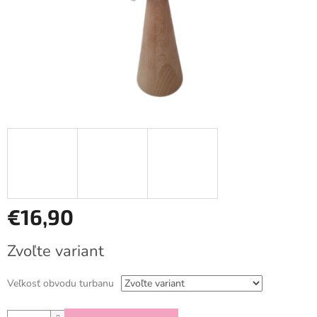
€16,90
Jednotková
Zvoľte variant
cena:
Veľkosť obvodu turbanu