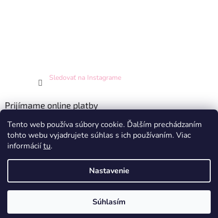
Sledovať na Instagrame
Prijímame online platby
Tento web používa súbory cookie. Ďalším prechádzaním
tohto webu vyjadrujete súhlas s ich používaním. Viac
informácií
tu
.
Nastavenie
Vytvoril Shoptet
Súhlasím
Copyright 2026
Hey Princess
. Všetky práva vyhradené.
Doprava zdarma pri nákupe nad 70 EUR - pre SR