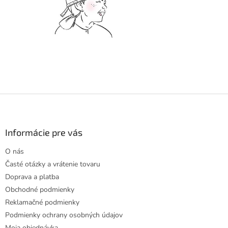
Z
á
p
ä
Informácie pre vás
t
O nás
i
Časté otázky a vrátenie tovaru
e
Doprava a platba
Obchodné podmienky
Reklamačné podmienky
Podmienky ochrany osobných údajov
Moja objednávka