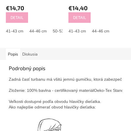
€14,70
€14,40
DETAIL
DETAIL
41-43 cm
44-46 cm
50-53 cm
41-43 cm
47-49 cm
44-46 cm
Popis
Diskusia
Podrobný popis
Zadná časť turbanu má všitú jemnú gumičku, ktorá zabezpečí že tu
Zloženie: 100% bavlna - certifikovaný materiál
Oeko-Tex Standard
Veľkosti dostupné podľa obvodu hlavičky dieťatka. 
Ako najlepšie odmerať obvod hlavičky dieťatka: 