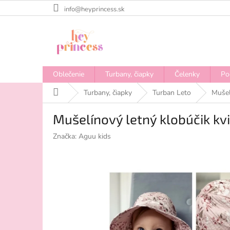
Prejsť
info@heyprincess.sk
na
obsah
Oblečenie
Turbany, čiapky
Čelenky
Po
Domov
Turbany, čiapky
Turban Leto
Mušel
Mušelínový letný klobúčik kv
Značka:
Aguu kids