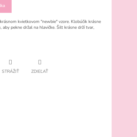
íka
 krásnom kvietkovom "newbie" vzore. Klobúčik krásne
 aby pekne držal na hlavičke. Šilt krásne drží tvar,
STRÁŽIŤ
ZDIEĽAŤ