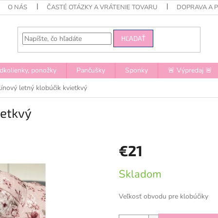
O NÁS
ČASTÉ OTÁZKY A VRÁTENIE TOVARU
DOPRAVA A 
HĽADAŤ
dkolienky, ponožky
Pančušky
Sponky
🚨 Výpredaj 🚨
ínový letný klobúčik kvietkvý
ietkvý
€21
Jednotková
Skladom
cena:
Veľkosť obvodu pre klobúčiky