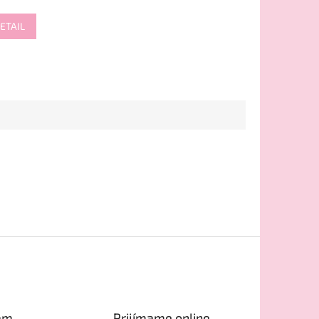
ETAIL
am
Prijímame online