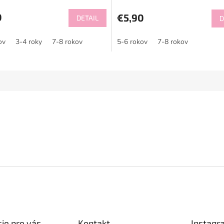
0
€5,90
DETAIL
D
ov
3-4 roky
7-8 rokov
5-6 rokov
7-8 rokov
ie pre vás
Kontakt
Instagr