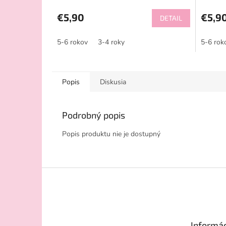
€5,90
€5,9
DETAIL
5-6 rokov
3-4 roky
5-6 rok
Popis
Diskusia
Podrobný popis
Popis produktu nie je dostupný
Z
á
p
ä
t
Informác