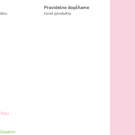
Pravidelne dopĺňame
eľov
nové produkty
čkou -
Skladom