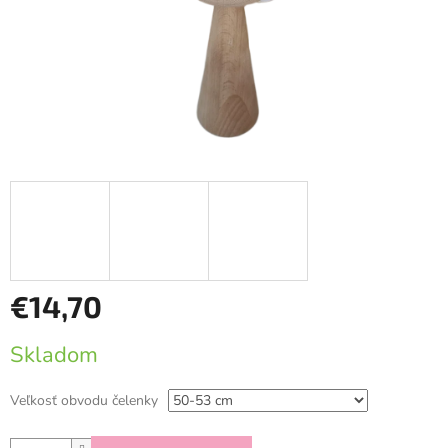
€14,70
Jednotková
Skladom
cena:
Veľkosť obvodu čelenky