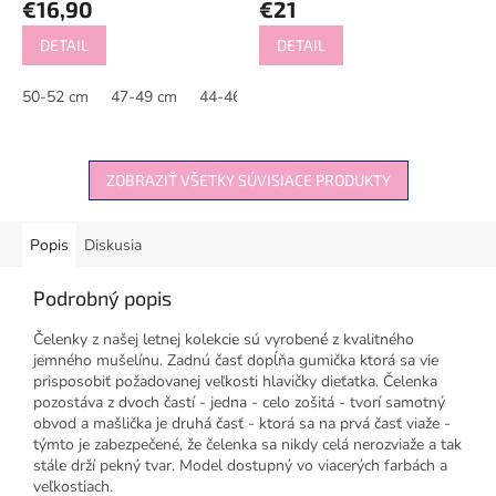
€16,90
€21
DETAIL
DETAIL
50-52 cm
47-49 cm
44-46 cm
41-43 cm
ZOBRAZIŤ VŠETKY SÚVISIACE PRODUKTY
Popis
Diskusia
Podrobný popis
Čelenky z našej letnej kolekcie sú vyrobené z kvalitného
jemného mušelínu. Zadnú časť dopĺňa gumička ktorá sa vie
prisposobiť požadovanej veľkosti hlavičky dieťatka. Čelenka
pozostáva z dvoch častí - jedna - celo zošitá - tvorí samotný
obvod a mašlička je druhá časť - ktorá sa na prvá časť viaže -
týmto je zabezpečené, že čelenka sa nikdy celá nerozviaže a tak
stále drží pekný tvar. Model dostupný vo viacerých farbách a
veľkostiach.