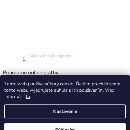
Sledovať na Instagrame
Prijímame online platby
Tento web používa súbory cookie. Ďalším prechádzaním
tohto webu vyjadrujete súhlas s ich používaním. Viac
informácií
tu
.
Nastavenie
Vytvoril Shoptet