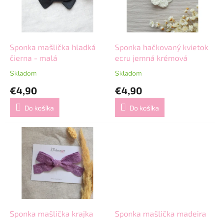
s
d
p
u
r
k
o
t
d
Sponka mašlička hladká
Sponka hačkovaný kvietok
o
u
čierna - malá
ecru jemná krémová
v
k
Skladom
Skladom
t
€4,90
€4,90
o
v
Do košíka
Do košíka
Sponka mašlička krajka
Sponka mašlička madeira