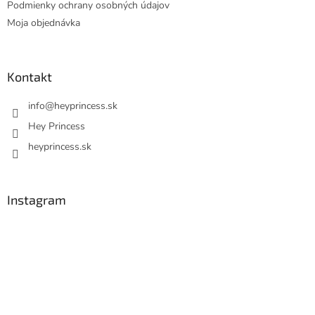
v
Podmienky ochrany osobných údajov
ý
Moja objednávka
p
i
s
u
Kontakt
info
@
heyprincess.sk
Hey Princess
heyprincess.sk
Instagram