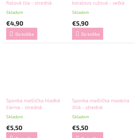
fialová lila - stredná
koralovo ružová - veľká
Skladom
Skladom
€4,90
€5,90
Do košíka
Do košíka
Sponka mašlička hladká
Sponka mašlička madeira
čierna - stredná
žltá - stredná
Skladom
Skladom
€5,50
€5,50