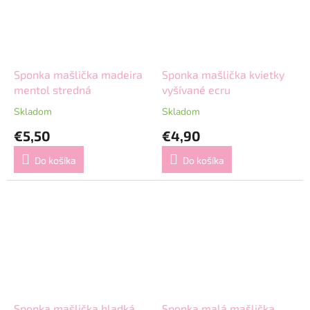
Sponka mašlička madeira
Sponka mašlička kvietky
mentol stredná
vyšívané ecru
Skladom
Skladom
€5,50
€4,90
Do košíka
Do košíka
Sponka mašlička hladká
Sponka malá mašlička