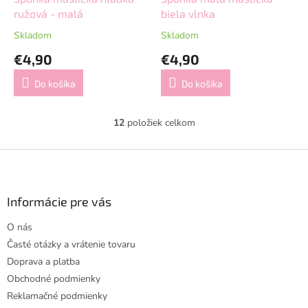
ružová - malá
biela vlnka
Skladom
Skladom
€4,90
€4,90
Do košíka
Do košíka
12
položiek celkom
O
v
l
Z
á
á
d
p
a
ä
Informácie pre vás
c
t
i
O nás
i
e
Časté otázky a vrátenie tovaru
p
e
r
Doprava a platba
v
Obchodné podmienky
k
Reklamačné podmienky
y