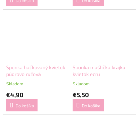
Do košíka
Do košíka
Sponka hačkovaný kvietok
Sponka mašlička krajka
púdrovo ružová
kvietok ecru
Skladom
Skladom
€4,90
€5,50
Do košíka
Do košíka