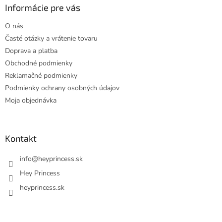
ä
Informácie pre vás
t
O nás
i
Časté otázky a vrátenie tovaru
e
Doprava a platba
Obchodné podmienky
Reklamačné podmienky
Podmienky ochrany osobných údajov
Moja objednávka
Kontakt
info
@
heyprincess.sk
Hey Princess
heyprincess.sk