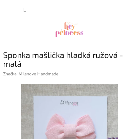
Prejsť
NÁKUP
na
obsah
KOŠÍK
Sponka mašlička hladká ružová -
malá
Značka:
Milenove Handmade