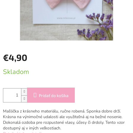
€4,90
Jednotková
Skladom
cena:
Pridať do košíka
Mašlička z krásneho materiálu, ručne robená. Sponka dobre drží.
Krásna na výnimočné udalosti ale využiteľná aj na bežné nosenie.
Dokonalá ozdoba pre rozpustené vlasy, účesy či drdoly. Tento vzor
dostupný aj v iných veľkostiach.