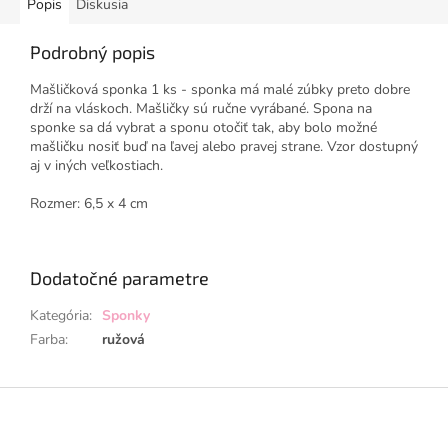
Popis
Diskusia
Podrobný popis
Mašličková sponka 1 ks - sponka má malé zúbky preto dobre
drží na vláskoch. Mašličky sú ručne vyrábané. Spona na
sponke sa dá vybrat a sponu otočiť tak, aby bolo možné
mašličku nosiť buď na ľavej alebo pravej strane. Vzor dostupný
aj v iných veľkostiach.
Rozmer: 6,5 x 4 cm
Dodatočné parametre
Kategória
:
Sponky
Farba
:
ružová
Z
á
p