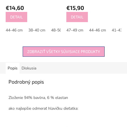
€14,60
€15,90
DETAIL
DETAIL
44-46 cm
38-40 cm
48-50 cm
47-49 cm
44-46 cm
41-43 c
ZOBRAZIŤ VŠETKY SÚVISIACE PRODUKTY
Popis
Diskusia
Podrobný popis
Zloženie 94% bavlna, 6 % elastan
ako najlepšie odmerať hlavičku dieťatka: