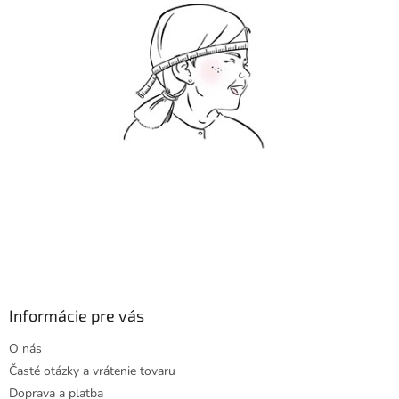
Z
á
p
ä
Informácie pre vás
t
O nás
i
Časté otázky a vrátenie tovaru
e
Doprava a platba