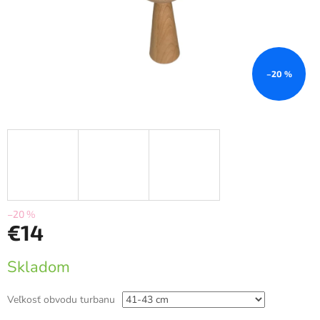
–20 %
–20 %
€14
Jednotková
Skladom
cena:
Veľkosť obvodu turbanu