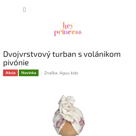
Prejsť
NÁKUP
na
obsah
KOŠÍK
Dvojvrstvový turban s volánikom
pivónie
Značka:
Aguu kids
Akcia
Novinka