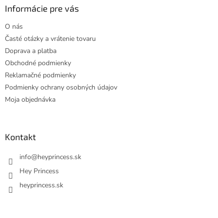
ä
Informácie pre vás
t
O nás
i
Časté otázky a vrátenie tovaru
e
Doprava a platba
Obchodné podmienky
Reklamačné podmienky
Podmienky ochrany osobných údajov
Moja objednávka
Kontakt
info
@
heyprincess.sk
Hey Princess
heyprincess.sk