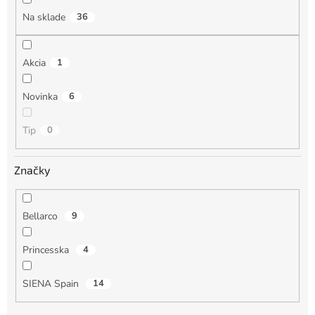
o
Na sklade
36
v
Akcia
1
Novinka
6
Tip
0
Značky
Bellarco
9
Princesska
4
SIENA Spain
14