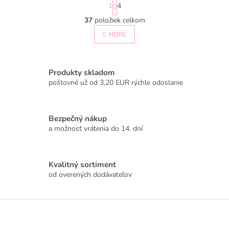
S
1
4
t
r
37
položiek celkom
O
á
v
HORE
n
l
k
á
o
v
d
a
a
Produkty skladom
n
c
poštovné už od 3,20 EUR rýchle odoslanie
i
i
e
e
p
Bezpečný nákup
r
a možnosť vrátenia do 14. dní
v
k
y
v
Kvalitný sortiment
ý
od overených dodávateľov
p
i
s
Z
u
á
p