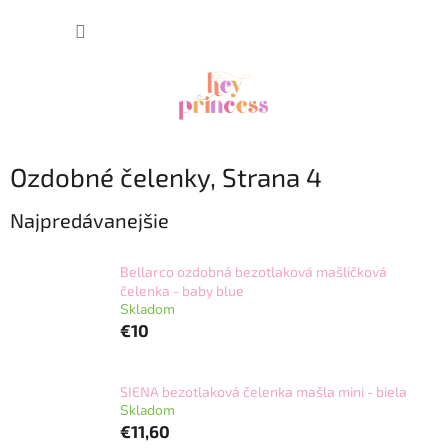
Prejsť
NÁKUP
na
obsah
KOŠÍK
Ozdobné čelenky
, Strana 4
Najpredávanejšie
Bellarco ozdobná bezotlaková mašličková
čelenka - baby blue
Skladom
€10
SIENA bezotlaková čelenka mašla mini - biela
Skladom
€11,60