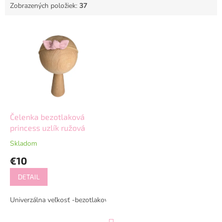
Zobrazených položiek:
37
V
ý
p
i
s
p
r
o
d
Čelenka bezotlaková
u
princess uzlík ružová
k
Skladom
t
€10
o
v
DETAIL
Univerzálna veľkosť -bezotlakové