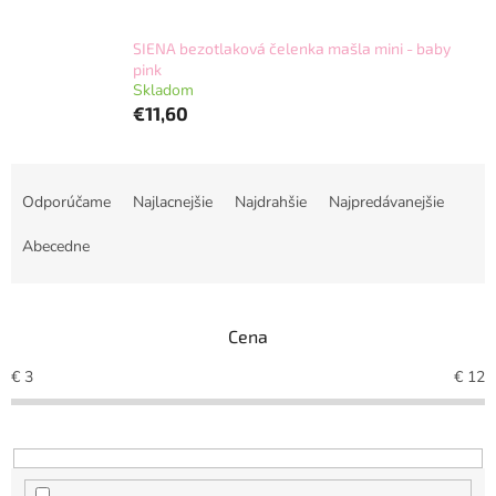
SIENA bezotlaková čelenka mašla mini - baby
pink
Skladom
€11,60
R
a
Odporúčame
Najlacnejšie
Najdrahšie
Najpredávanejšie
d
e
Abecedne
n
i
e
Cena
p
r
€
3
€
12
o
d
u
k
t