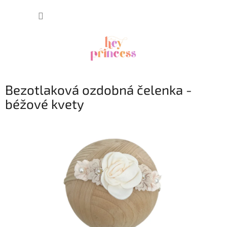
Prejsť
NÁKUP
na
obsah
KOŠÍK
Bezotlaková ozdobná čelenka -
béžové kvety