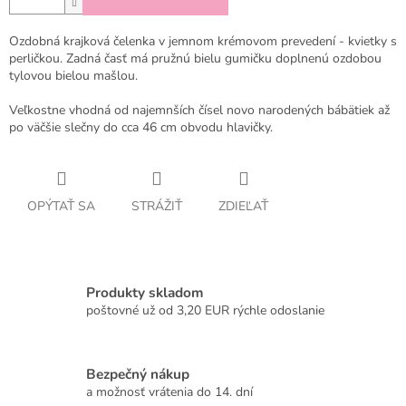
Ozdobná krajková čelenka v jemnom krémovom prevedení - kvietky s
perličkou. Zadná časť má pružnú bielu gumičku doplnenú ozdobou
tylovou bielou mašlou.
Veľkostne vhodná od najemnších čísel novo narodených bábätiek až
po väčšie slečny do cca 46 cm obvodu hlavičky.
OPÝTAŤ SA
STRÁŽIŤ
ZDIEĽAŤ
Produkty skladom
poštovné už od 3,20 EUR rýchle odoslanie
Bezpečný nákup
a možnosť vrátenia do 14. dní