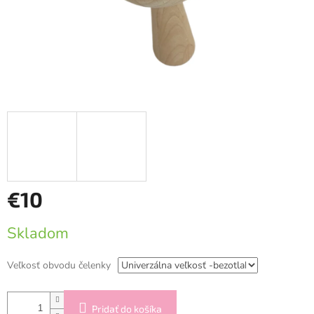
€10
Jednotková
Skladom
cena:
Veľkosť obvodu čelenky
Pridať do košíka