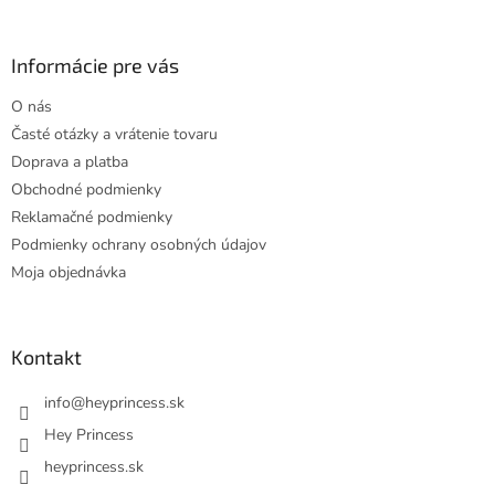
á
p
ä
Informácie pre vás
t
O nás
i
Časté otázky a vrátenie tovaru
e
Doprava a platba
Obchodné podmienky
Reklamačné podmienky
Podmienky ochrany osobných údajov
Moja objednávka
Kontakt
info
@
heyprincess.sk
Hey Princess
heyprincess.sk