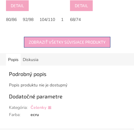
DETAIL
DETAIL
80/86
92/98
104/110
116/122
68/74
ZOBRAZIŤ VŠETKY SÚVISIACE PRODUKTY
Popis
Diskusia
Podrobný popis
Popis produktu nie je dostupný
Dodatočné parametre
Kategória
:
Čelenky 🎀
Farba
:
ecru
Z